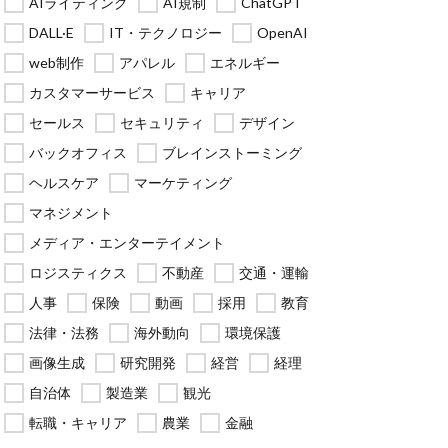
AIライティング
AI規制
ChatGPT
DALL·E
IT・テクノロジー
OpenAI
web制作
アパレル
エネルギー
カスタマーサービス
キャリア
セールス
セキュリティ
デザイン
バックオフィス
ブレインストーミング
ヘルスケア
マーケティング
マネジメント
メディア・エンターテイメント
ロジスティクス
不動産
交通・運輸
人事
保険
動画
採用
教育
法律・法務
海外動向
環境保護
画像生成
研究開発
経営
経理
自治体
製造業
観光
転職・キャリア
農業
金融