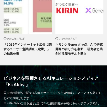
2026年8月6日
2026年8月6日
「2026年インターネット広告に関
キリンとGenerativeX、AIで研究
するユーザー意識調査（定量）」
開発の在り方を刷新 研究者と共
の結果公表
創する新モデルを導入
ビジネスを飛躍させるAIキュレーションメディア
「BizAIdea」
国内外の最新AIに関する記事やサービスリリース情報を、どこよりも早くま
とめてお届けします。
日々BizAIdeaに目を通すだけでAIの最新情報を手軽にキャッチアップでき、