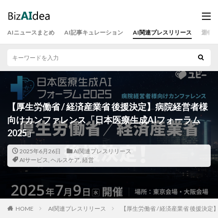
AIニュースまとめ
AI記事キュレーション
AI関連プレスリリース
運営
【厚生労働省 / 経済産業省 後援決定】病院経営者様
向けカンファレンス「日本医療生成AIフォーラム
2025」
2025年6月26日
AI関連プレスリリース
AIサービス
,
ヘルスケア
,
経営
HOME
AI関連プレスリリース
【厚生労働省 / 経済産業省 後援決