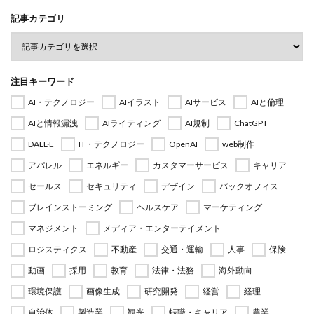
記事カテゴリ
注目キーワード
AI・テクノロジー
AIイラスト
AIサービス
AIと倫理
AIと情報漏洩
AIライティング
AI規制
ChatGPT
DALL·E
IT・テクノロジー
OpenAI
web制作
アパレル
エネルギー
カスタマーサービス
キャリア
セールス
セキュリティ
デザイン
バックオフィス
ブレインストーミング
ヘルスケア
マーケティング
マネジメント
メディア・エンターテイメント
ロジスティクス
不動産
交通・運輸
人事
保険
動画
採用
教育
法律・法務
海外動向
環境保護
画像生成
研究開発
経営
経理
自治体
製造業
観光
転職・キャリア
農業