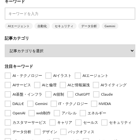
キーワード
AIエージェント
自動化
セキュリティ
データ分析
Gemini
記事カテゴリ
注目キーワード
AI・テクノロジー
AIイラスト
AIエージェント
AIサービス
AIと倫理
AIと情報漏洩
AIライティング
AI基盤・インフラ
AI規制
ChatGPT
Claude
DALL·E
Gemini
IT・テクノロジー
NVIDIA
OpenAI
web制作
アパレル
エネルギー
カスタマーサービス
キャリア
セールス
セキュリティ
データ分析
デザイン
バックオフィス