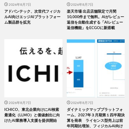
2026年8月7日
2026年8月7日
アドバンテック、次世代フィジカ
楽天市場 出店店舗限定で月間
ルAI向けエッジAIプラットフォー
10,000件まで無料。AIがレビュー
ム製品群を拡充
返信を自動生成する「AIレビュー
返信機能」をECGOに新搭載
2026年8月7日
2026年8月7日
ICHICO、東北企業向けにAI検索
ダイナミックマッププラットフォ
最適化（LLMO）と価値創出に向
ーム、2027年３月期第１四半期決
けたAI業務導入支援を提供開始
算を発表 ライセンス型売上は前
年同期比増加、フィジカルAI向け