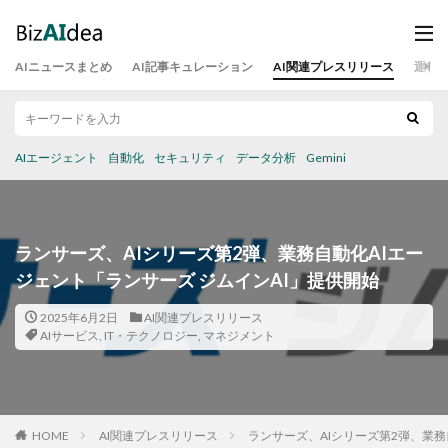
AIニュースまとめ
AI記事キュレーション
AI関連プレスリリース
運営
AIエージェント
自動化
セキュリティ
データ分析
Gemini
ランサーズ、AIシリーズ第2弾、業務自動化AIエー
ジェント「ランサーズ ジムインAI」提供開始
2025年6月2日
AI関連プレスリリース
AIサービス
,
IT・テクノロジー
,
マネジメント
HOME
AI関連プレスリリース
ランサーズ、AIシリーズ第2弾、業務