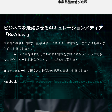
事業基盤整備が進展
ビジネスを飛躍させるAIキュレーションメディア
「BizAIdea」
国内外の最新AIに関する記事やサービスリリース情報を、どこよりも早くま
とめてお届けします。
日々BizAIdeaに目を通すだけでAIの最新情報を手軽にキャッチアップでき、
AIの進化スピードをあなたのビジネスの強みに変えます。
SNSをフォローして頂くと、最新のAI記事を最速でお届けします！
X:
https://twitter.com/BizAIdea
Facebook:
https://www.facebook.com/people/Bizaidea/61554218505638/