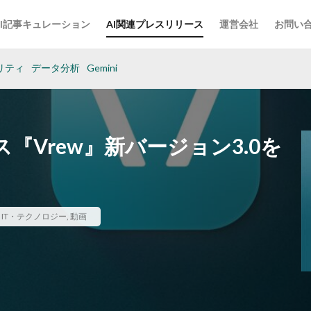
AI記事キュレーション
AI関連プレスリリース
運営会社
お問い
リティ
データ分析
Gemini
『Vrew』新バージョン3.0を
,
IT・テクノロジー
,
動画