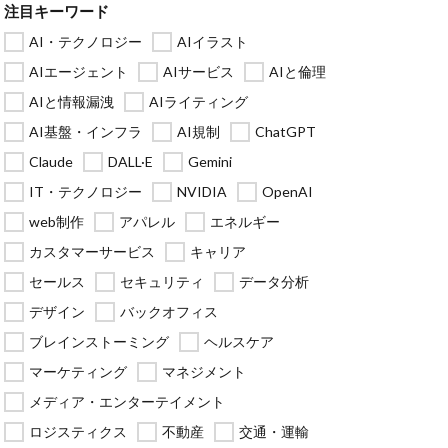
注目キーワード
AI・テクノロジー
AIイラスト
AIエージェント
AIサービス
AIと倫理
AIと情報漏洩
AIライティング
AI基盤・インフラ
AI規制
ChatGPT
Claude
DALL·E
Gemini
IT・テクノロジー
NVIDIA
OpenAI
web制作
アパレル
エネルギー
カスタマーサービス
キャリア
セールス
セキュリティ
データ分析
デザイン
バックオフィス
ブレインストーミング
ヘルスケア
マーケティング
マネジメント
メディア・エンターテイメント
ロジスティクス
不動産
交通・運輸