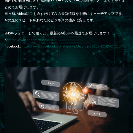
国内外の最新AIに関する記事やサービスリリース情報を、どこよりも早くま
とめてお届けします。
日々BizAIdeaに目を通すだけでAIの最新情報を手軽にキャッチアップでき、
AIの進化スピードをあなたのビジネスの強みに変えます。
SNSをフォローして頂くと、最新のAI記事を最速でお届けします！
X:
https://twitter.com/BizAIdea
Facebook:
https://www.facebook.com/people/Bizaidea/61554218505638/