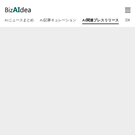
AIニュースまとめ
AI記事キュレーション
AI関連プレスリリース
運営