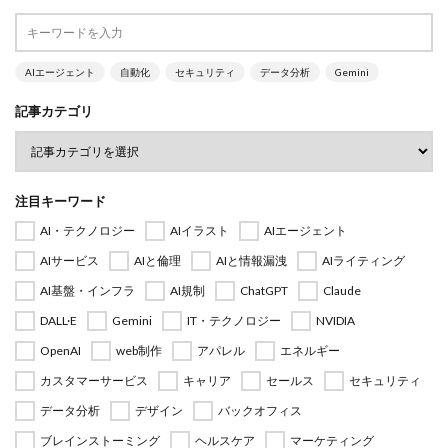
AIエージェント
自動化
セキュリティ
データ分析
Gemini
記事カテゴリ
注目キーワード
AI・テクノロジー
AIイラスト
AIエージェント
AIサービス
AIと倫理
AIと情報漏洩
AIライティング
AI基盤・インフラ
AI規制
ChatGPT
Claude
DALL·E
Gemini
IT・テクノロジー
NVIDIA
OpenAI
web制作
アパレル
エネルギー
カスタマーサービス
キャリア
セールス
セキュリティ
データ分析
デザイン
バックオフィス
ブレインストーミング
ヘルスケア
マーケティング