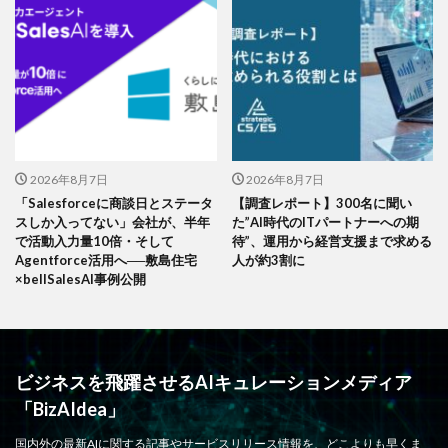
2026年8月7日
2026年8月7日
「Salesforceに商談日とステータ
【調査レポート】300名に聞い
スしか入ってない」会社が、半年
た”AI時代のITパートナーへの期
で活動入力量10倍・そして
待”、運用から経営支援まで求める
Agentforce活用へ──敷島住宅
人が約3割に
×bellSalesAI事例公開
ビジネスを飛躍させるAIキュレーションメディア
「BizAIdea」
国内外の最新AIに関する記事やサービスリリース情報を、どこよりも早くま