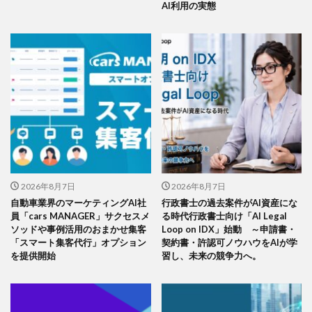
AI利用の実態
2026年8月7日
2026年8月7日
自動車業界のマーケティングAI社
行政書士の過去案件がAI資産にな
員「cars MANAGER」サクセスメ
る時代行政書士向け「AI Legal
ソッドや事例活用のおまかせ集客
Loop on IDX」始動 ～申請書・
「スマート集客代行」オプション
契約書・許認可ノウハウをAIが学
を提供開始
習し、未来の競争力へ。