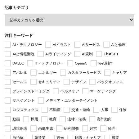
記事カテゴリ
注目キーワード
AI・テクノロジー
AIイラスト
AIサービス
AIと倫理
AIと情報漏洩
AIライティング
AI規制
ChatGPT
DALL·E
IT・テクノロジー
OpenAI
web制作
アパレル
エネルギー
カスタマーサービス
キャリア
セールス
セキュリティ
デザイン
バックオフィス
ブレインストーミング
ヘルスケア
マーケティング
マネジメント
メディア・エンターテイメント
ロジスティクス
不動産
交通・運輸
人事
保険
動画
採用
教育
法律・法務
海外動向
環境保護
画像生成
研究開発
経営
経理
自治体
製造業
観光
転職・キャリア
農業