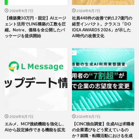
2026年8月7日
2026年8月7日
【構築費30万円・固定】AIエージ
社員448件の改善で約1.27億円の
ェント活用でLINE構築の工数を圧
経営インパクト。クラスコ「DO
縮。Notre、価格を全公開したパ
IDEA AWARDS 2026」が示した
ッケージを提供開始
AI時代の改善文化
2026年8月7日
2026年8月7日
エルメ、MCP接続機能を強化し、
【CINC独自調査】生成AIは求職者
AIから設定操作できる機能を拡充
の企業選びをどう変えているの
か？就職・転職活動における生成