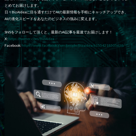
とめてお届けします。
日々BizAIdeaに目を通すだけでAIの最新情報を手軽にキャッチアップでき、
AIの進化スピードをあなたのビジネスの強みに変えます。
SNSをフォローして頂くと、最新のAI記事を最速でお届けします！
X:
https://twitter.com/BizAIdea
Facebook:
https://www.facebook.com/people/Bizaidea/61554218505638/