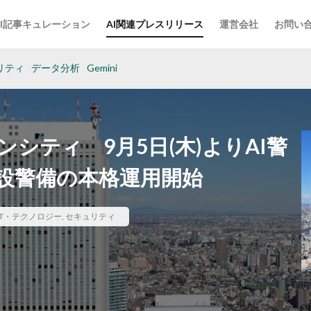
AI記事キュレーション
AI関連プレスリリース
運営会社
お問い
リティ
データ分析
Gemini
シティ 9月5日(木)よりAI警
設警備の本格運用開始
IT・テクノロジー
,
セキュリティ