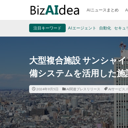
AIニュースまとめ
注目キーワード
AIエージェント
自動化
セキュ
大型複合施設 サンシャイン
備システムを活用した施
2024年9月5日
AI関連プレスリリース
AIサービス
,