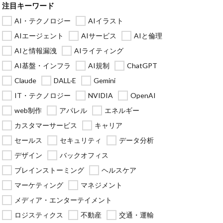
注目キーワード
AI・テクノロジー
AIイラスト
AIエージェント
AIサービス
AIと倫理
AIと情報漏洩
AIライティング
AI基盤・インフラ
AI規制
ChatGPT
Claude
DALL·E
Gemini
IT・テクノロジー
NVIDIA
OpenAI
web制作
アパレル
エネルギー
カスタマーサービス
キャリア
セールス
セキュリティ
データ分析
デザイン
バックオフィス
ブレインストーミング
ヘルスケア
マーケティング
マネジメント
メディア・エンターテイメント
ロジスティクス
不動産
交通・運輸