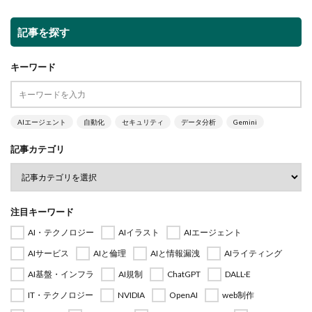
記事を探す
キーワード
AIエージェント
自動化
セキュリティ
データ分析
Gemini
記事カテゴリ
注目キーワード
AI・テクノロジー
AIイラスト
AIエージェント
AIサービス
AIと倫理
AIと情報漏洩
AIライティング
AI基盤・インフラ
AI規制
ChatGPT
DALL·E
IT・テクノロジー
NVIDIA
OpenAI
web制作