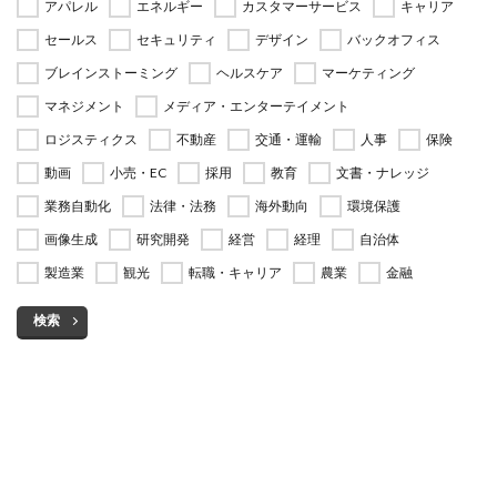
アパレル
エネルギー
カスタマーサービス
キャリア
セールス
セキュリティ
デザイン
バックオフィス
ブレインストーミング
ヘルスケア
マーケティング
マネジメント
メディア・エンターテイメント
ロジスティクス
不動産
交通・運輸
人事
保険
動画
小売・EC
採用
教育
文書・ナレッジ
業務自動化
法律・法務
海外動向
環境保護
画像生成
研究開発
経営
経理
自治体
製造業
観光
転職・キャリア
農業
金融
検索