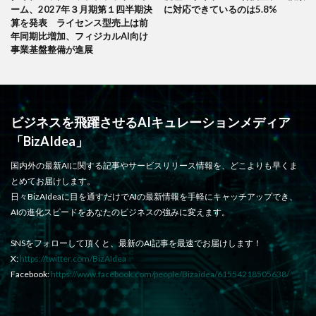
ーム、2027年３月期第１四半期決
に対応できているのは5.8%
算を発表 ライセンス型売上は前
年同期比増加、フィジカルAI向け
事業基盤整備が進展
ビジネスを飛躍させるAIキュレーションメディア
「BizAIdea」
国内外の最新AIに関する記事やサービスリリース情報を、どこよりも早くま
とめてお届けします。
日々BizAIdeaに目を通すだけでAIの最新情報を手軽にキャッチアップでき、
AIの進化スピードをあなたのビジネスの強みに変えます。
SNSをフォローして頂くと、最新のAI記事を最速でお届けします！
X:
https://twitter.com/BizAIdea
Facebook:
https://www.facebook.com/people/Bizaidea/61554218505638/