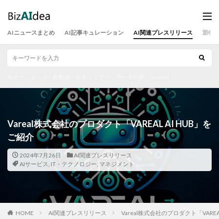
AIニュースまとめ
AI記事キュレーション
AI関連プレスリリース
運営
AIエージェント
自動化
セキュリティ
データ分析
Gemini
Vareal株式会社のプロダクト「VAREAL AI HUB」を
ご紹介
2024年7月26日
AI関連プレスリリース
AIサービス
,
IT・テクノロジー
,
マネジメント
HOME
AI関連プレスリリース
Vareal株式会社のプロダクト「VAREA