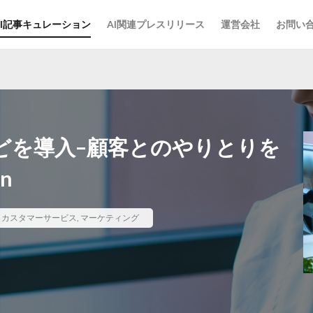
AI記事キュレーション
AI関連プレスリリース
運営会社
お問い
どを導入–顧客とのやりとりを
n
,
カスタマーサービス
,
マーケティング