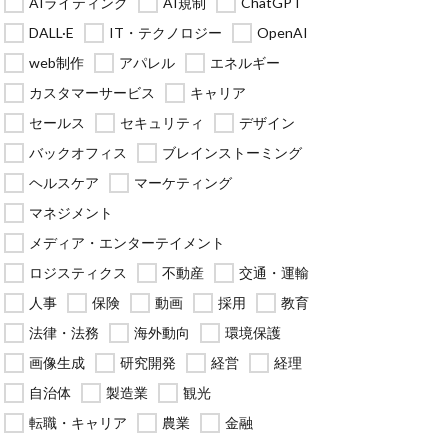
AIライティング
AI規制
ChatGPT
DALL·E
IT・テクノロジー
OpenAI
web制作
アパレル
エネルギー
カスタマーサービス
キャリア
セールス
セキュリティ
デザイン
バックオフィス
ブレインストーミング
ヘルスケア
マーケティング
マネジメント
メディア・エンターテイメント
ロジスティクス
不動産
交通・運輸
人事
保険
動画
採用
教育
法律・法務
海外動向
環境保護
画像生成
研究開発
経営
経理
自治体
製造業
観光
転職・キャリア
農業
金融