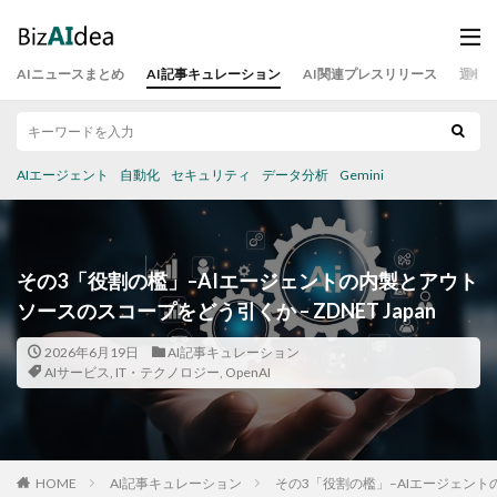
AIニュースまとめ
AI記事キュレーション
AI関連プレスリリース
運営
AIエージェント
自動化
セキュリティ
データ分析
Gemini
その3「役割の檻」–AIエージェントの内製とアウト
ソースのスコープをどう引くか – ZDNET Japan
2026年6月19日
AI記事キュレーション
AIサービス
,
IT・テクノロジー
,
OpenAI
HOME
AI記事キュレーション
その3「役割の檻」–AIエージェントの内