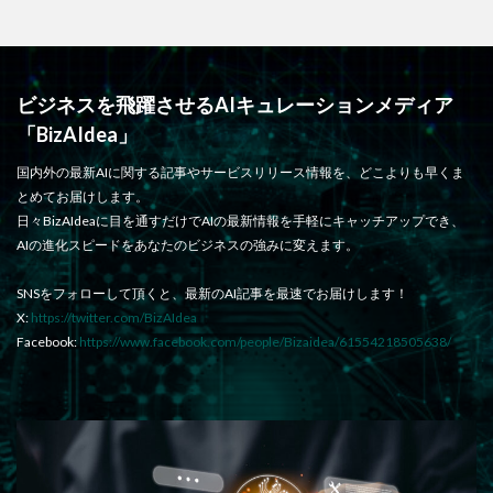
ビジネスを飛躍させるAIキュレーションメディア
「BizAIdea」
国内外の最新AIに関する記事やサービスリリース情報を、どこよりも早くま
とめてお届けします。
日々BizAIdeaに目を通すだけでAIの最新情報を手軽にキャッチアップでき、
AIの進化スピードをあなたのビジネスの強みに変えます。
SNSをフォローして頂くと、最新のAI記事を最速でお届けします！
X:
https://twitter.com/BizAIdea
Facebook:
https://www.facebook.com/people/Bizaidea/61554218505638/