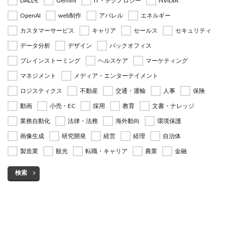
DALL·E
Gemini
IT・テクノロジー
NVIDIA
OpenAI
web制作
アパレル
エネルギー
カスタマーサービス
キャリア
セールス
セキュリティ
データ分析
デザイン
バックオフィス
ブレインストーミング
ヘルスケア
マーケティング
マネジメント
メディア・エンターテイメント
ロジスティクス
不動産
交通・運輸
人事
保険
動画
小売・EC
採用
教育
文書・ナレッジ
業務自動化
法律・法務
海外動向
環境保護
画像生成
研究開発
経営
経理
自治体
製造業
観光
転職・キャリア
農業
金融
検索