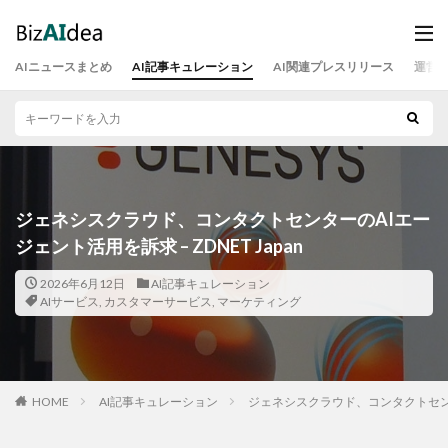
AIニュースまとめ
AI記事キュレーション
AI関連プレスリリース
運営
ジェネシスクラウド、コンタクトセンターのAIエー
ジェント活用を訴求 – ZDNET Japan
2026年6月12日
AI記事キュレーション
AIサービス
,
カスタマーサービス
,
マーケティング
HOME
AI記事キュレーション
ジェネシスクラウド、コンタクトセンターの