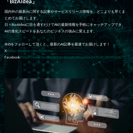
「BizAIdea」
国内外の最新AIに関する記事やサービスリリース情報を、どこよりも早くま
とめてお届けします。
日々BizAIdeaに目を通すだけでAIの最新情報を手軽にキャッチアップでき、
AIの進化スピードをあなたのビジネスの強みに変えます。
SNSをフォローして頂くと、最新のAI記事を最速でお届けします！
X:
https://twitter.com/BizAIdea
Facebook:
https://www.facebook.com/people/Bizaidea/61554218505638/