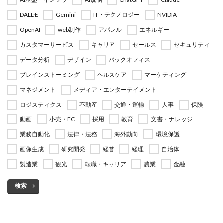
DALL·E
Gemini
IT・テクノロジー
NVIDIA
OpenAI
web制作
アパレル
エネルギー
カスタマーサービス
キャリア
セールス
セキュリティ
データ分析
デザイン
バックオフィス
ブレインストーミング
ヘルスケア
マーケティング
マネジメント
メディア・エンターテイメント
ロジスティクス
不動産
交通・運輸
人事
保険
動画
小売・EC
採用
教育
文書・ナレッジ
業務自動化
法律・法務
海外動向
環境保護
画像生成
研究開発
経営
経理
自治体
製造業
観光
転職・キャリア
農業
金融
検索