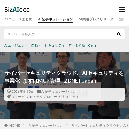
AIニュースまとめ
AI記事キュレーション
AI関連プレスリリース
運営
AIエージェント
自動化
セキュリティ
データ分析
Gemini
サイバーセキュリティクラウド、AIセキュリティを
事業化–ますはMCP管理 – ZDNET Japan
2026年6月9日
AI記事キュレーション
AIサービス
,
IT・テクノロジー
,
セキュリティ
HOME
AI記事キュレーション
サイバーセキュリティクラウド、AIセキュ