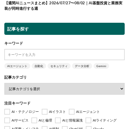
【週間AIニュースまとめ】2026/07/27〜08/02｜AI基盤投資と業務実
装が同時進行する週
記事を探す
キーワード
AIエージェント
自動化
セキュリティ
データ分析
Gemini
記事カテゴリ
注目キーワード
AI・テクノロジー
AIイラスト
AIエージェント
AIサービス
AIと倫理
AIと情報漏洩
AIライティング
AI基盤・インフラ
AI規制
ChatGPT
Claude