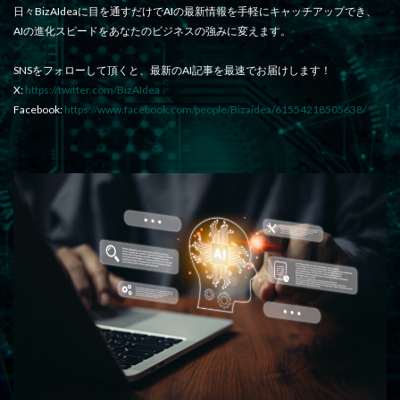
日々BizAIdeaに目を通すだけでAIの最新情報を手軽にキャッチアップでき、
AIの進化スピードをあなたのビジネスの強みに変えます。
SNSをフォローして頂くと、最新のAI記事を最速でお届けします！
X:
https://twitter.com/BizAIdea
Facebook:
https://www.facebook.com/people/Bizaidea/61554218505638/