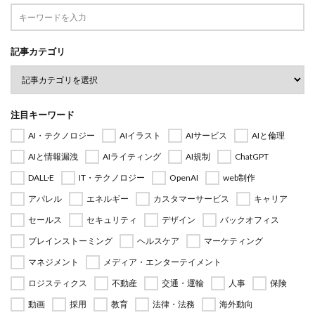
記事カテゴリ
注目キーワード
AI・テクノロジー
AIイラスト
AIサービス
AIと倫理
AIと情報漏洩
AIライティング
AI規制
ChatGPT
DALL·E
IT・テクノロジー
OpenAI
web制作
アパレル
エネルギー
カスタマーサービス
キャリア
セールス
セキュリティ
デザイン
バックオフィス
ブレインストーミング
ヘルスケア
マーケティング
マネジメント
メディア・エンターテイメント
ロジスティクス
不動産
交通・運輸
人事
保険
動画
採用
教育
法律・法務
海外動向