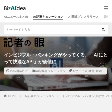
AIニュースまとめ
AI記事キュレーション
AI関連プレスリリース
運営
インビジブル・バンキングがやってくる、「AIにと
って快適なAPI」が価値に
2026年6月9日
AI記事キュレーション
AIサービス
,
経営
,
金融
HOME
AI記事キュレーション
インビジブル・バンキングがやってく