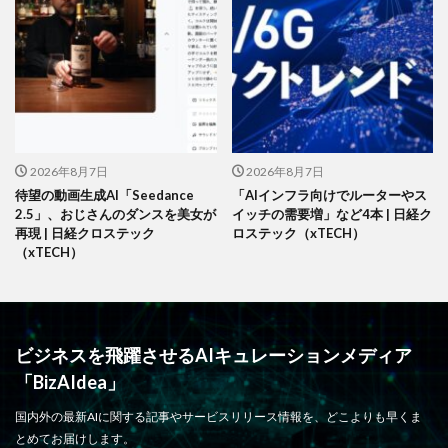
2026年8月7日
2026年8月7日
待望の動画生成AI「Seedance
「AIインフラ向けでルーターやス
2.5」、おじさんのダンスを美女が
イッチの需要増」など4本 | 日経ク
再現 | 日経クロステック
ロステック（xTECH）
（xTECH）
ビジネスを飛躍させるAIキュレーションメディア
「BizAIdea」
国内外の最新AIに関する記事やサービスリリース情報を、どこよりも早くま
とめてお届けします。