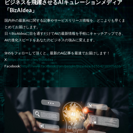
ビジネスを飛躍させるAIキュレーションメディア
「BizAIdea」
国内外の最新AIに関する記事やサービスリリース情報を、どこよりも早くま
とめてお届けします。
日々BizAIdeaに目を通すだけでAIの最新情報を手軽にキャッチアップでき、
AIの進化スピードをあなたのビジネスの強みに変えます。
SNSをフォローして頂くと、最新のAI記事を最速でお届けします！
X:
https://twitter.com/BizAIdea
Facebook:
https://www.facebook.com/people/Bizaidea/61554218505638/