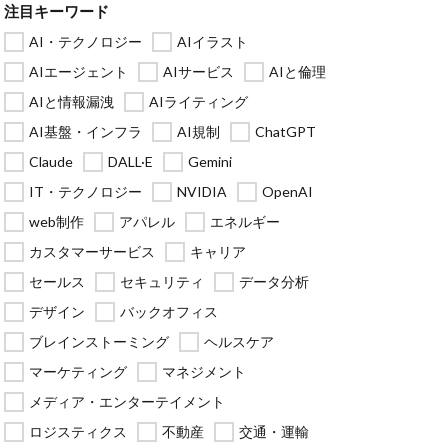
注目キーワード
AI・テクノロジー
AIイラスト
AIエージェント
AIサービス
AIと倫理
AIと情報漏洩
AIライティング
AI基盤・インフラ
AI規制
ChatGPT
Claude
DALL·E
Gemini
IT・テクノロジー
NVIDIA
OpenAI
web制作
アパレル
エネルギー
カスタマーサービス
キャリア
セールス
セキュリティ
データ分析
デザイン
バックオフィス
ブレインストーミング
ヘルスケア
マーケティング
マネジメント
メディア・エンターテイメント
ロジスティクス
不動産
交通・運輸