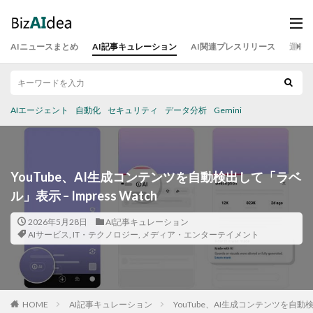
AIニュースまとめ
AI記事キュレーション
AI関連プレスリリース
運営
AIエージェント
自動化
セキュリティ
データ分析
Gemini
YouTube、AI生成コンテンツを自動検出して「ラベ
ル」表示 – Impress Watch
2026年5月28日
AI記事キュレーション
AIサービス
,
IT・テクノロジー
,
メディア・エンターテイメント
HOME
AI記事キュレーション
YouTube、AI生成コンテンツを自動検出