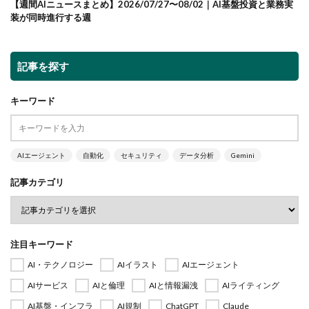
【週間AIニュースまとめ】2026/07/27〜08/02｜AI基盤投資と業務実
装が同時進行する週
記事を探す
キーワード
AIエージェント
自動化
セキュリティ
データ分析
Gemini
記事カテゴリ
注目キーワード
AI・テクノロジー
AIイラスト
AIエージェント
AIサービス
AIと倫理
AIと情報漏洩
AIライティング
AI基盤・インフラ
AI規制
ChatGPT
Claude