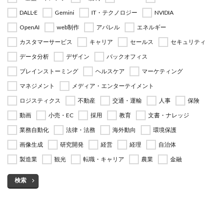
DALL·E
Gemini
IT・テクノロジー
NVIDIA
OpenAI
web制作
アパレル
エネルギー
カスタマーサービス
キャリア
セールス
セキュリティ
データ分析
デザイン
バックオフィス
ブレインストーミング
ヘルスケア
マーケティング
マネジメント
メディア・エンターテイメント
ロジスティクス
不動産
交通・運輸
人事
保険
動画
小売・EC
採用
教育
文書・ナレッジ
業務自動化
法律・法務
海外動向
環境保護
画像生成
研究開発
経営
経理
自治体
製造業
観光
転職・キャリア
農業
金融
検索