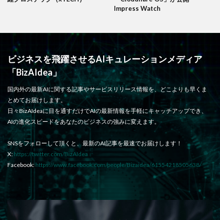
Impress Watch
ビジネスを飛躍させるAIキュレーションメディア
「BizAIdea」
国内外の最新AIに関する記事やサービスリリース情報を、どこよりも早くま
とめてお届けします。
日々BizAIdeaに目を通すだけでAIの最新情報を手軽にキャッチアップでき、
AIの進化スピードをあなたのビジネスの強みに変えます。
SNSをフォローして頂くと、最新のAI記事を最速でお届けします！
X:
https://twitter.com/BizAIdea
Facebook:
https://www.facebook.com/people/Bizaidea/61554218505638/