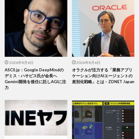
2026年8月6日
2026年8月6日
ASCII.jp：Google DeepMindの
オラクルが注力する「業務アプリ
デミス・ハサビス氏が会長へ
ケーション向けAIエージェントの
Gemini開発を後任に託しAGIに注
差別化戦略」とは – ZDNET Japan
力