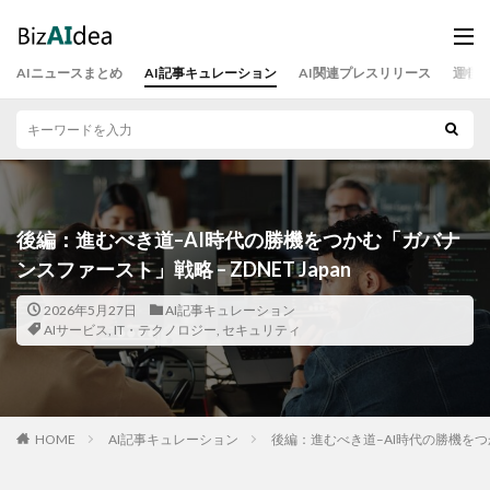
AIニュースまとめ
AI記事キュレーション
AI関連プレスリリース
運営
後編：進むべき道–AI時代の勝機をつかむ「ガバナ
ンスファースト」戦略 – ZDNET Japan
2026年5月27日
AI記事キュレーション
AIサービス
,
IT・テクノロジー
,
セキュリティ
HOME
AI記事キュレーション
後編：進むべき道–AI時代の勝機をつかむ