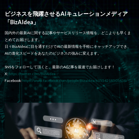
ビジネスを飛躍させるAIキュレーションメディア
「BizAIdea」
国内外の最新AIに関する記事やサービスリリース情報を、どこよりも早くま
とめてお届けします。
日々BizAIdeaに目を通すだけでAIの最新情報を手軽にキャッチアップでき、
AIの進化スピードをあなたのビジネスの強みに変えます。
SNSをフォローして頂くと、最新のAI記事を最速でお届けします！
X:
https://twitter.com/BizAIdea
Facebook:
https://www.facebook.com/people/Bizaidea/61554218505638/