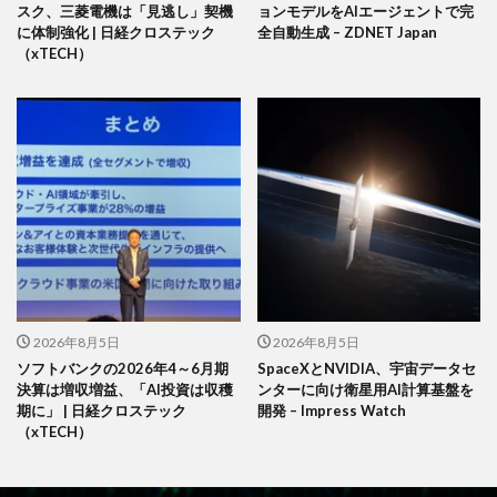
スク、三菱電機は「見逃し」契機
ョンモデルをAIエージェントで完
に体制強化 | 日経クロステック
全自動生成 – ZDNET Japan
（xTECH）
2026年8月5日
2026年8月5日
ソフトバンクの2026年4～6月期
SpaceXとNVIDIA、宇宙データセ
決算は増収増益、「AI投資は収穫
ンターに向け衛星用AI計算基盤を
期に」 | 日経クロステック
開発 – Impress Watch
（xTECH）