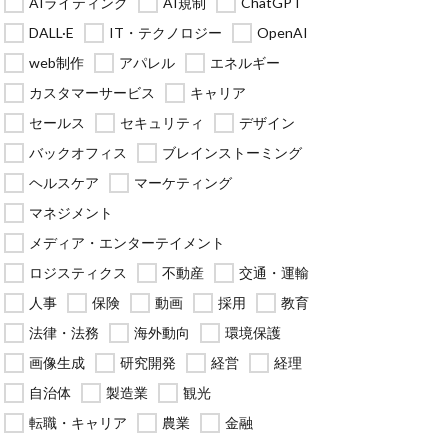
AIライティング
AI規制
ChatGPT
DALL·E
IT・テクノロジー
OpenAI
web制作
アパレル
エネルギー
カスタマーサービス
キャリア
セールス
セキュリティ
デザイン
バックオフィス
ブレインストーミング
ヘルスケア
マーケティング
マネジメント
メディア・エンターテイメント
ロジスティクス
不動産
交通・運輸
人事
保険
動画
採用
教育
法律・法務
海外動向
環境保護
画像生成
研究開発
経営
経理
自治体
製造業
観光
転職・キャリア
農業
金融