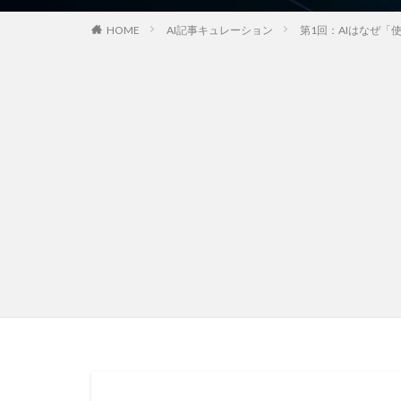
HOME
AI記事キュレーション
第1回：AIはなぜ「使