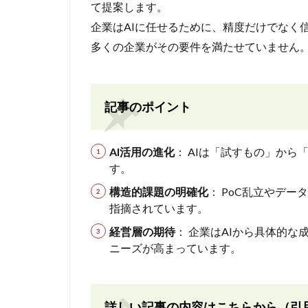
て提案します。
企業はAIに任せるために、精度だけでなく
多くの企業がその要件を満たせていません
記事のポイント
AI活用の進化
： AIは「試すもの」か
す。
構造的課題の明確化
： PoC乱立やデ
指摘されています。
経営層の期待
： 企業はAIから具体的
ニーズが高まっています。
詳しい記事の内容はこちらから（引