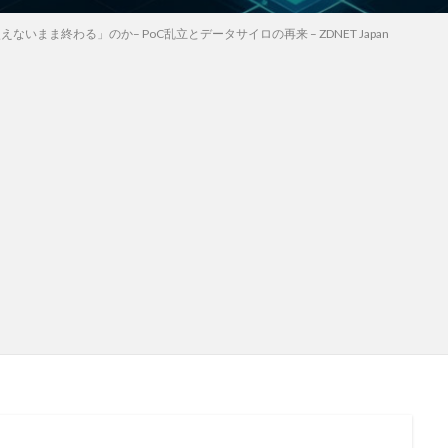
えないまま終わる」のか– PoC乱立とデータサイロの再来 – ZDNET Japan