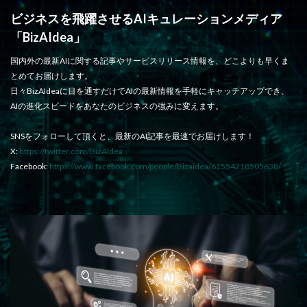
ビジネスを飛躍させるAIキュレーションメディア
「BizAIdea」
国内外の最新AIに関する記事やサービスリリース情報を、どこよりも早くま
とめてお届けします。
日々BizAIdeaに目を通すだけでAIの最新情報を手軽にキャッチアップでき、
AIの進化スピードをあなたのビジネスの強みに変えます。
SNSをフォローして頂くと、最新のAI記事を最速でお届けします！
X:
https://twitter.com/BizAIdea
Facebook:
https://www.facebook.com/people/Bizaidea/61554218505638/