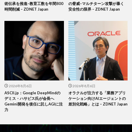
術伝承を推進–教育工数を年間800
の脅威–マルチターン攻撃が暴く
時間削減 – ZDNET Japan
安全性の限界 – ZDNET Japan
2026年8月6日
2026年8月6日
ASCII.jp：Google DeepMindの
オラクルが注力する「業務アプリ
デミス・ハサビス氏が会長へ
ケーション向けAIエージェントの
Gemini開発を後任に託しAGIに注
差別化戦略」とは – ZDNET Japan
力