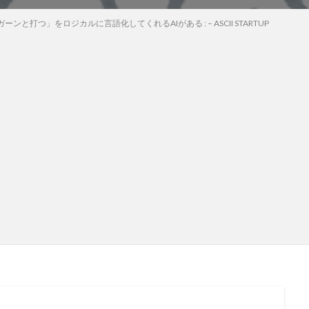
ンと打つ」をロジカルに言語化してくれるAIがある : – ASCII STARTUP