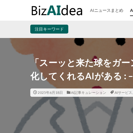
AIニュースまとめ
注目キーワード
「スーッと来た球をガー
化してくれるAIがある : – A
2025年6月18日
AI記事キュレーション
AIサービス