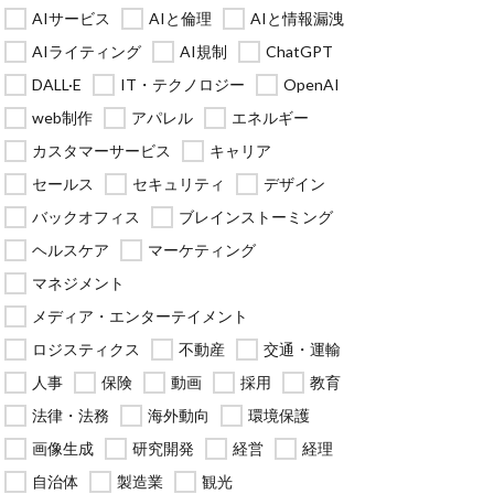
AIサービス
AIと倫理
AIと情報漏洩
AIライティング
AI規制
ChatGPT
DALL·E
IT・テクノロジー
OpenAI
web制作
アパレル
エネルギー
カスタマーサービス
キャリア
セールス
セキュリティ
デザイン
バックオフィス
ブレインストーミング
ヘルスケア
マーケティング
マネジメント
メディア・エンターテイメント
ロジスティクス
不動産
交通・運輸
人事
保険
動画
採用
教育
法律・法務
海外動向
環境保護
画像生成
研究開発
経営
経理
自治体
製造業
観光