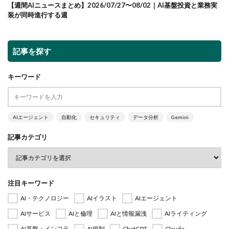
【週間AIニュースまとめ】2026/07/27〜08/02｜AI基盤投資と業務実
装が同時進行する週
記事を探す
キーワード
AIエージェント
自動化
セキュリティ
データ分析
Gemini
記事カテゴリ
注目キーワード
AI・テクノロジー
AIイラスト
AIエージェント
AIサービス
AIと倫理
AIと情報漏洩
AIライティング
AI基盤・インフラ
AI規制
ChatGPT
Claude