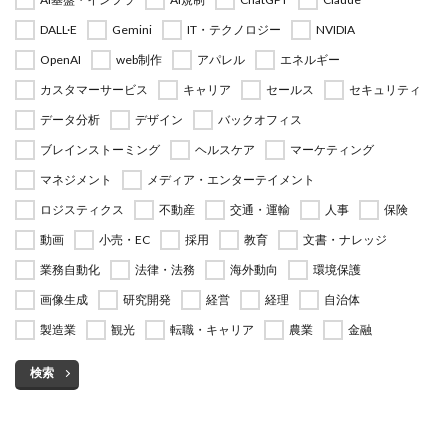
DALL·E
Gemini
IT・テクノロジー
NVIDIA
OpenAI
web制作
アパレル
エネルギー
カスタマーサービス
キャリア
セールス
セキュリティ
データ分析
デザイン
バックオフィス
ブレインストーミング
ヘルスケア
マーケティング
マネジメント
メディア・エンターテイメント
ロジスティクス
不動産
交通・運輸
人事
保険
動画
小売・EC
採用
教育
文書・ナレッジ
業務自動化
法律・法務
海外動向
環境保護
画像生成
研究開発
経営
経理
自治体
製造業
観光
転職・キャリア
農業
金融
検索