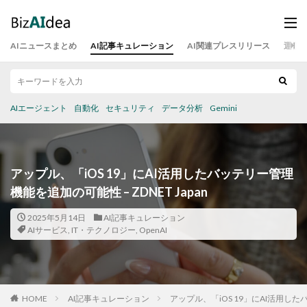
AIニュースまとめ
AI記事キュレーション
AI関連プレスリリース
運営
AIエージェント
自動化
セキュリティ
データ分析
Gemini
アップル、「iOS 19」にAI活用したバッテリー管理
機能を追加の可能性 – ZDNET Japan
2025年5月14日
AI記事キュレーション
AIサービス
,
IT・テクノロジー
,
OpenAI
HOME
AI記事キュレーション
アップル、「iOS 19」にAI活用したバ