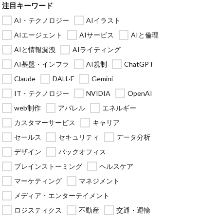
注目キーワード
AI・テクノロジー
AIイラスト
AIエージェント
AIサービス
AIと倫理
AIと情報漏洩
AIライティング
AI基盤・インフラ
AI規制
ChatGPT
Claude
DALL·E
Gemini
IT・テクノロジー
NVIDIA
OpenAI
web制作
アパレル
エネルギー
カスタマーサービス
キャリア
セールス
セキュリティ
データ分析
デザイン
バックオフィス
ブレインストーミング
ヘルスケア
マーケティング
マネジメント
メディア・エンターテイメント
ロジスティクス
不動産
交通・運輸