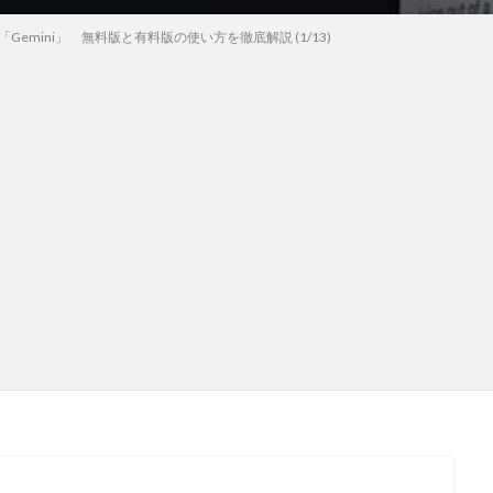
ルAI「Gemini」 無料版と有料版の使い方を徹底解説 (1/13)