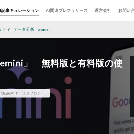
AI記事キュレーション
AI関連プレスリリース
運営会社
お問い
リティ
データ分析
Gemini
「Gemini」 無料版と有料版の使
,
ChatGPT
,
IT・テクノロジー