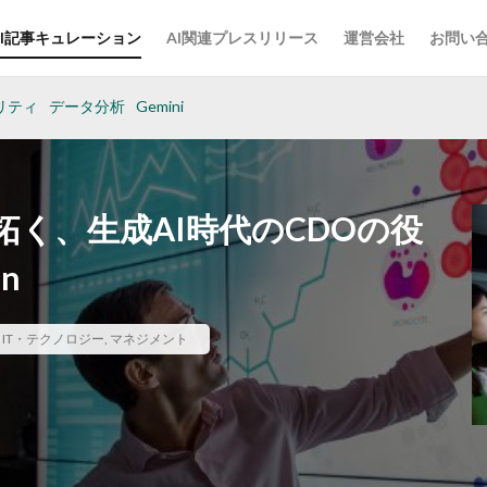
AI記事キュレーション
AI関連プレスリリース
運営会社
お問い
リティ
データ分析
Gemini
く、生成AI時代のCDOの役
n
,
IT・テクノロジー
,
マネジメント