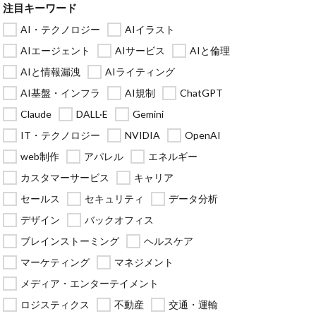
注目キーワード
AI・テクノロジー
AIイラスト
AIエージェント
AIサービス
AIと倫理
AIと情報漏洩
AIライティング
AI基盤・インフラ
AI規制
ChatGPT
Claude
DALL·E
Gemini
IT・テクノロジー
NVIDIA
OpenAI
web制作
アパレル
エネルギー
カスタマーサービス
キャリア
セールス
セキュリティ
データ分析
デザイン
バックオフィス
ブレインストーミング
ヘルスケア
マーケティング
マネジメント
メディア・エンターテイメント
ロジスティクス
不動産
交通・運輸