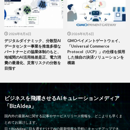
2026年8月6日
2026年8月6日
デジタルダイナミック、分散型AI
GMOペイメントゲートウェイ、
データセンター事業を推進多様な
「Universal Commerce
パートナーとの協業体制のもと、
Protocol（UCP）」の仕様を採用
地域間のAI活用格差是正、電力消
した独自の決済ソリューションを
費の最適化、災害リスクの分散を
構築
目指す
ビジネスを飛躍させるAIキュレーションメディア
「BizAIdea」
国内外の最新AIに関する記事やサービスリリース情報を、どこよりも早くま
とめてお届けします。
日々BizAIdeaに目を通すだけでAIの最新情報を手軽にキャッチアップでき、