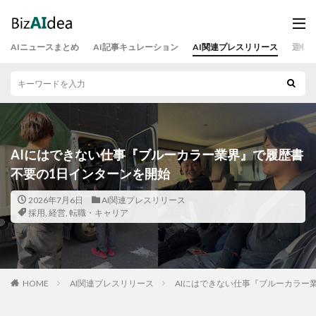
AIニュースまとめ
AI記事キュレーション
AI関連プレスリリース
運営
AIにはできない仕事『ブルーカラー業界』で履歴書
不要の1日インターンを開始
2026年7月6日
AI関連プレスリリース
採用
,
経営
,
転職・キャリア
HOME
AI関連プレスリリース
AIにはできない仕事『ブルーカラー