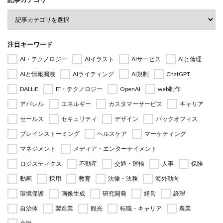
注目キーワード
AI・テクノロジー
AIイラスト
AIサービス
AIと倫理
AIと情報漏洩
AIライティング
AI規制
ChatGPT
DALL·E
IT・テクノロジー
OpenAI
web制作
アパレル
エネルギー
カスタマーサービス
キャリア
セールス
セキュリティ
デザイン
バックオフィス
ブレインストーミング
ヘルスケア
マーケティング
マネジメント
メディア・エンターテイメント
ロジスティクス
不動産
交通・運輸
人事
保険
動画
採用
教育
法律・法務
海外動向
環境保護
画像生成
研究開発
経営
経理
自治体
製造業
観光
転職・キャリア
農業