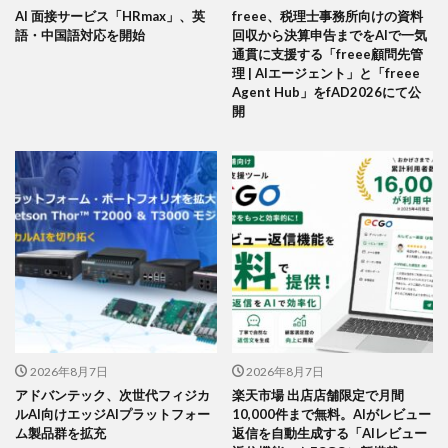
AI 面接サービス「HRmax」、英
freee、税理士事務所向けの資料
語・中国語対応を開始
回収から決算申告までをAIで一気
通貫に支援する「freee顧問先管
理 | AIエージェント」と「freee
Agent Hub」をfAD2026にて公
開
2026年8月7日
2026年8月7日
アドバンテック、次世代フィジカ
楽天市場 出店店舗限定で月間
ルAI向けエッジAIプラットフォー
10,000件まで無料。AIがレビュー
ム製品群を拡充
返信を自動生成する「AIレビュー