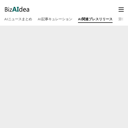
AIニュースまとめ
AI記事キュレーション
AI関連プレスリリース
運営