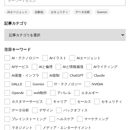
AIエージェント
自動化
セキュリティ
データ分析
Gemini
記事カテゴリ
注目キーワード
AI・テクノロジー
AIイラスト
AIエージェント
AIサービス
AIと倫理
AIと情報漏洩
AIライティング
AI基盤・インフラ
AI規制
ChatGPT
Claude
DALL·E
Gemini
IT・テクノロジー
NVIDIA
OpenAI
web制作
アパレル
エネルギー
カスタマーサービス
キャリア
セールス
セキュリティ
データ分析
デザイン
バックオフィス
ブレインストーミング
ヘルスケア
マーケティング
マネジメント
メディア・エンターテイメント