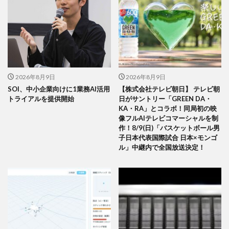
2026年8月9日
2026年8月9日
SOI、中小企業向けに1業務AI活用
【株式会社テレビ朝日】 テレビ朝
トライアルを提供開始
日がサントリー「GREEN DA・
KA・RA」とコラボ！同局初の映
像フルAIテレビコマーシャルを制
作！8/9(日)「バスケットボール男
子日本代表国際試合 日本×モンゴ
ル」中継内で全国放送決定！