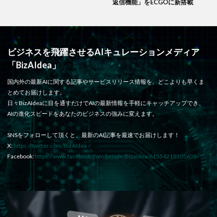
返信機能」をECGOに新搭載
ビジネスを飛躍させるAIキュレーションメディア
「BizAIdea」
国内外の最新AIに関する記事やサービスリリース情報を、どこよりも早くま
とめてお届けします。
日々BizAIdeaに目を通すだけでAIの最新情報を手軽にキャッチアップでき、
AIの進化スピードをあなたのビジネスの強みに変えます。
SNSをフォローして頂くと、最新のAI記事を最速でお届けします！
X:
https://twitter.com/BizAIdea
Facebook:
https://www.facebook.com/people/Bizaidea/61554218505638/