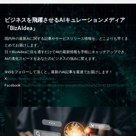
ビジネスを飛躍させるAIキュレーションメディア
「BizAIdea」
国内外の最新AIに関する記事やサービスリリース情報を、どこよりも早くま
とめてお届けします。
日々BizAIdeaに目を通すだけでAIの最新情報を手軽にキャッチアップでき、
AIの進化スピードをあなたのビジネスの強みに変えます。
SNSをフォローして頂くと、最新のAI記事を最速でお届けします！
X:
https://twitter.com/BizAIdea
Facebook:
https://www.facebook.com/people/Bizaidea/61554218505638/