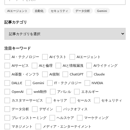
AIエージェント
自動化
セキュリティ
データ分析
Gemini
記事カテゴリ
注目キーワード
AI・テクノロジー
AIイラスト
AIエージェント
AIサービス
AIと倫理
AIと情報漏洩
AIライティング
AI基盤・インフラ
AI規制
ChatGPT
Claude
DALL·E
Gemini
IT・テクノロジー
NVIDIA
OpenAI
web制作
アパレル
エネルギー
カスタマーサービス
キャリア
セールス
セキュリティ
データ分析
デザイン
バックオフィス
ブレインストーミング
ヘルスケア
マーケティング
マネジメント
メディア・エンターテイメント