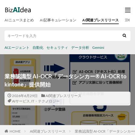
AIニュースまとめ
AI記事キュレーション
AI関連プレスリリース
運営
AIエージェント
自動化
セキュリティ
データ分析
Gemini
業務認識型 AI-OCR「データシンカー® AI-OCR to
kintone」提供開始
2026年6月29日
AI関連プレスリリース
AIサービス
,
IT・テクノロジー
HOME
AI関連プレスリリース
業務認識型 AI-OCR「データシンカー® AI