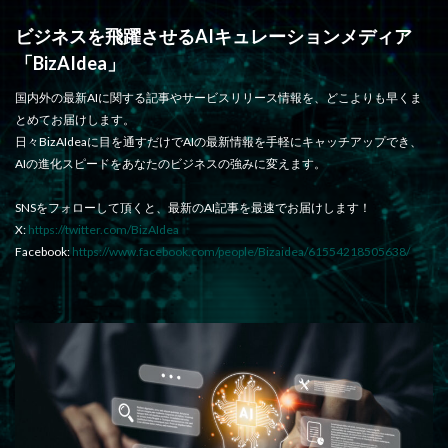
ビジネスを飛躍させるAIキュレーションメディア
「BizAIdea」
国内外の最新AIに関する記事やサービスリリース情報を、どこよりも早くま
とめてお届けします。
日々BizAIdeaに目を通すだけでAIの最新情報を手軽にキャッチアップでき、
AIの進化スピードをあなたのビジネスの強みに変えます。
SNSをフォローして頂くと、最新のAI記事を最速でお届けします！
X:
https://twitter.com/BizAIdea
Facebook:
https://www.facebook.com/people/Bizaidea/61554218505638/