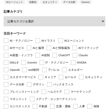
AIエージェント
自動化
セキュリティ
データ分析
Gemini
記事カテゴリ
注目キーワード
AI・テクノロジー
AIイラスト
AIエージェント
AIサービス
AIと倫理
AIと情報漏洩
AIライティング
AI基盤・インフラ
AI規制
ChatGPT
Claude
DALL·E
Gemini
IT・テクノロジー
NVIDIA
OpenAI
web制作
アパレル
エネルギー
カスタマーサービス
キャリア
セールス
セキュリティ
データ分析
デザイン
バックオフィス
ブレインストーミング
ヘルスケア
マーケティング
マネジメント
メディア・エンターテイメント
ロジスティクス
不動産
交通・運輸
人事
保険