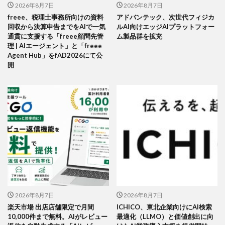
2026年8月7日
2026年8月7日
freee、税理士事務所向けの資料
アドバンテック、次世代フィジカ
回収から決算申告までをAIで一気
ルAI向けエッジAIプラットフォー
通貫に支援する「freee顧問先管
ム製品群を拡充
理 | AIエージェント」と「freee
Agent Hub」をfAD2026にて公
開
2026年8月7日
2026年8月7日
楽天市場 出店店舗限定で月間
ICHICO、東北企業向けにAI検索
10,000件まで無料。AIがレビュー
最適化（LLMO）と価値創出に向