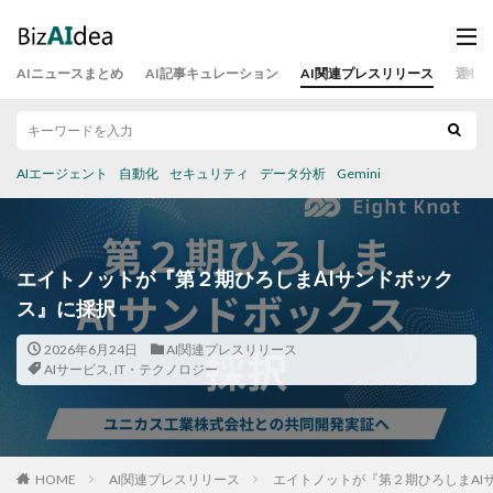
AIニュースまとめ
AI記事キュレーション
AI関連プレスリリース
運営
AIエージェント
自動化
セキュリティ
データ分析
Gemini
エイトノットが『第２期ひろしまAIサンドボック
ス』に採択
2026年6月24日
AI関連プレスリリース
AIサービス
,
IT・テクノロジー
HOME
AI関連プレスリリース
エイトノットが『第２期ひろしまAI