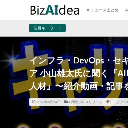
AIニュースまとめ
注目キーワード
インフラ・DevOps・
ア 小山雄太氏に聞く『A
人材』〜紹介動画・記事
2026年6月24日
AI関連プレスリリース
IT・テク