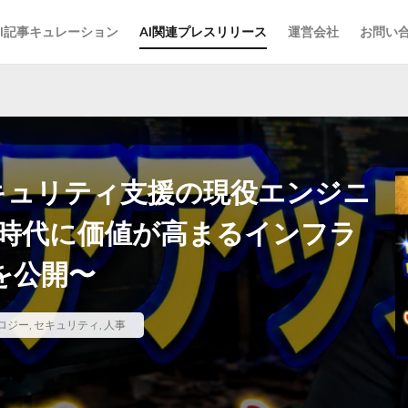
AI記事キュレーション
AI関連プレスリリース
運営会社
お問い
セキュリティ支援の現役エンジニ
I時代に価値が高まるインフラ
を公開〜
ノロジー
,
セキュリティ
,
人事