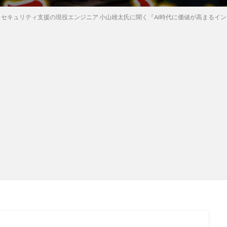
s・セキュリティ支援の現役エンジニア 小山雄太氏に聞く『AI時代に価値が高まる