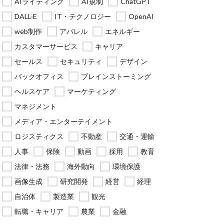
AIライティング
AI規制
ChatGPT
DALL·E
IT・テクノロジー
OpenAI
web制作
アパレル
エネルギー
カスタマーサービス
キャリア
セールス
セキュリティ
デザイン
バックオフィス
ブレインストーミング
ヘルスケア
マーケティング
マネジメント
メディア・エンターテイメント
ロジスティクス
不動産
交通・運輸
人事
保険
動画
採用
教育
法律・法務
海外動向
環境保護
画像生成
研究開発
経営
経理
自治体
製造業
観光
転職・キャリア
農業
金融