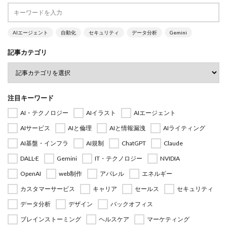
AIエージェント
自動化
セキュリティ
データ分析
Gemini
記事カテゴリ
注目キーワード
AI・テクノロジー
AIイラスト
AIエージェント
AIサービス
AIと倫理
AIと情報漏洩
AIライティング
AI基盤・インフラ
AI規制
ChatGPT
Claude
DALL·E
Gemini
IT・テクノロジー
NVIDIA
OpenAI
web制作
アパレル
エネルギー
カスタマーサービス
キャリア
セールス
セキュリティ
データ分析
デザイン
バックオフィス
ブレインストーミング
ヘルスケア
マーケティング