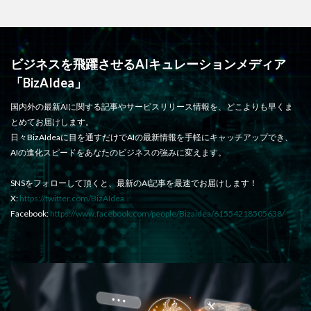
ビジネスを飛躍させるAIキュレーションメディア
「BizAIdea」
国内外の最新AIに関する記事やサービスリリース情報を、どこよりも早くま
とめてお届けします。
日々BizAIdeaに目を通すだけでAIの最新情報を手軽にキャッチアップでき、
AIの進化スピードをあなたのビジネスの強みに変えます。
SNSをフォローして頂くと、最新のAI記事を最速でお届けします！
X:
https://twitter.com/BizAIdea
Facebook:
https://www.facebook.com/people/Bizaidea/61554218505638/