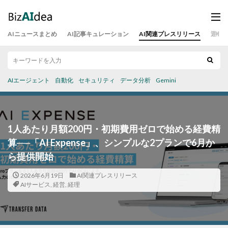
AIニュースまとめ
AI記事キュレーション
AI関連プレスリリース
運営
AIエージェント
自動化
セキュリティ
データ分析
Gemini
1人あたり月額200円・初期費用ゼロで始める経費精
算──「AI Expense」、シンプルな2プランで6月か
ら提供開始
2026年6月19日
AI関連プレスリリース
AIサービス
,
経営
,
経理