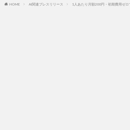
HOME
AI関連プレスリリース
1人あたり月額200円・初期費用ゼロで