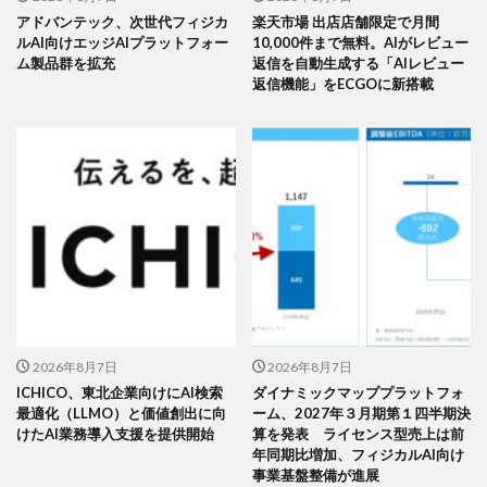
アドバンテック、次世代フィジカ
楽天市場 出店店舗限定で月間
ルAI向けエッジAIプラットフォー
10,000件まで無料。AIがレビュー
ム製品群を拡充
返信を自動生成する「AIレビュー
返信機能」をECGOに新搭載
2026年8月7日
2026年8月7日
ICHICO、東北企業向けにAI検索
ダイナミックマッププラットフォ
最適化（LLMO）と価値創出に向
ーム、2027年３月期第１四半期決
けたAI業務導入支援を提供開始
算を発表 ライセンス型売上は前
年同期比増加、フィジカルAI向け
事業基盤整備が進展