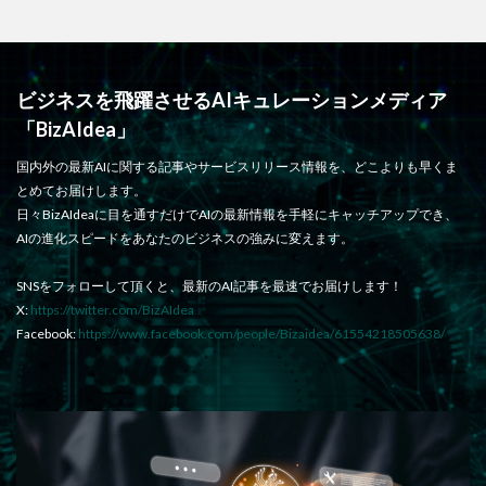
ビジネスを飛躍させるAIキュレーションメディア
「BizAIdea」
国内外の最新AIに関する記事やサービスリリース情報を、どこよりも早くま
とめてお届けします。
日々BizAIdeaに目を通すだけでAIの最新情報を手軽にキャッチアップでき、
AIの進化スピードをあなたのビジネスの強みに変えます。
SNSをフォローして頂くと、最新のAI記事を最速でお届けします！
X:
https://twitter.com/BizAIdea
Facebook:
https://www.facebook.com/people/Bizaidea/61554218505638/