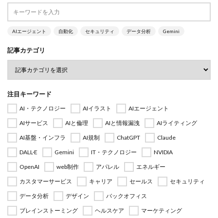
AIエージェント
自動化
セキュリティ
データ分析
Gemini
記事カテゴリ
注目キーワード
AI・テクノロジー
AIイラスト
AIエージェント
AIサービス
AIと倫理
AIと情報漏洩
AIライティング
AI基盤・インフラ
AI規制
ChatGPT
Claude
DALL·E
Gemini
IT・テクノロジー
NVIDIA
OpenAI
web制作
アパレル
エネルギー
カスタマーサービス
キャリア
セールス
セキュリティ
データ分析
デザイン
バックオフィス
ブレインストーミング
ヘルスケア
マーケティング