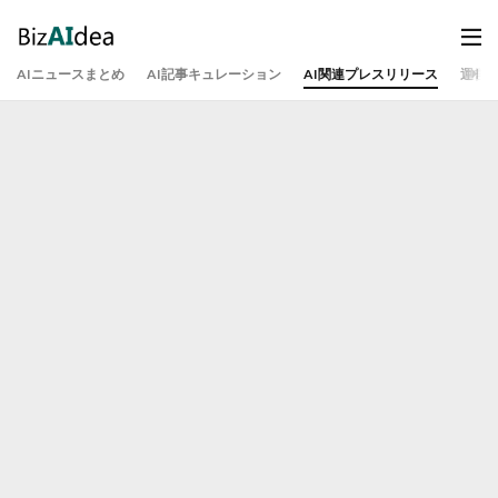
AIニュースまとめ
AI記事キュレーション
AI関連プレスリリース
運営