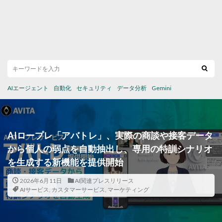
AIエージェント
自動化
セキュリティ
データ分析
Gemini
AIロープレ「アバトレ」、実際の商談や接客データ
から個人の弱点を自動抽出し、専用の特訓シナリオ
を生成する新機能を提供開始
2026年6月11日
AI関連プレスリリース
AIサービス
,
カスタマーサービス
,
マーケティング