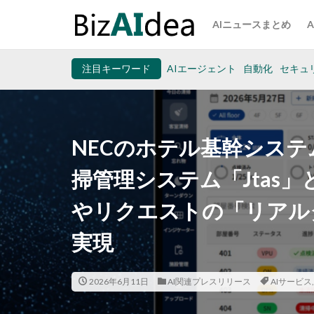
AIニュースまとめ
注目キーワード
AIエージェント
自動化
セキュ
NECのホテル基幹システ
掃管理システム「Jtas
やリクエストの「リアル
実現
2026年6月11日
AI関連プレスリリース
AIサービス