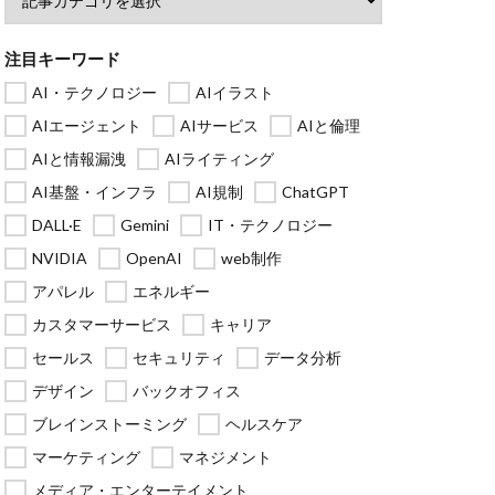
注目キーワード
AI・テクノロジー
AIイラスト
AIエージェント
AIサービス
AIと倫理
AIと情報漏洩
AIライティング
AI基盤・インフラ
AI規制
ChatGPT
DALL·E
Gemini
IT・テクノロジー
NVIDIA
OpenAI
web制作
アパレル
エネルギー
カスタマーサービス
キャリア
セールス
セキュリティ
データ分析
デザイン
バックオフィス
ブレインストーミング
ヘルスケア
マーケティング
マネジメント
メディア・エンターテイメント