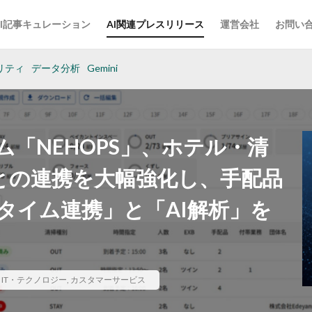
AI記事キュレーション
AI関連プレスリリース
運営会社
お問い
リティ
データ分析
Gemini
ム「NEHOPS」、ホテル・清
」との連携を大幅強化し、手配品
タイム連携」と「AI解析」を
,
IT・テクノロジー
,
カスタマーサービス