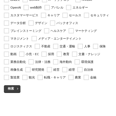
OpenAI
web制作
アパレル
エネルギー
カスタマーサービス
キャリア
セールス
セキュリティ
データ分析
デザイン
バックオフィス
ブレインストーミング
ヘルスケア
マーケティング
マネジメント
メディア・エンターテイメント
ロジスティクス
不動産
交通・運輸
人事
保険
動画
小売・EC
採用
教育
文書・ナレッジ
業務自動化
法律・法務
海外動向
環境保護
画像生成
研究開発
経営
経理
自治体
製造業
観光
転職・キャリア
農業
金融
検索