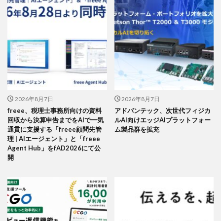
2026年8月7日
2026年8月7日
freee、税理士事務所向けの資料
アドバンテック、次世代フィジカ
回収から決算申告までをAIで一気
ルAI向けエッジAIプラットフォー
通貫に支援する「freee顧問先管
ム製品群を拡充
理 | AIエージェント」と「freee
Agent Hub」をfAD2026にて公
開