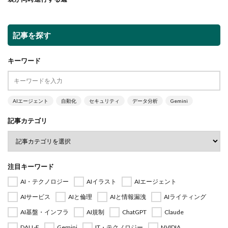
記事を探す
キーワード
AIエージェント
自動化
セキュリティ
データ分析
Gemini
記事カテゴリ
注目キーワード
AI・テクノロジー
AIイラスト
AIエージェント
AIサービス
AIと倫理
AIと情報漏洩
AIライティング
AI基盤・インフラ
AI規制
ChatGPT
Claude
DALL·E
Gemini
IT・テクノロジー
NVIDIA