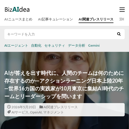
AIニュースまとめ
AI記事キュレーション
AI関連プレスリリース
運営
AIエージェント
自動化
セキュリティ
データ分析
Gemini
AIが答えを出す時代に、人間のチームは何のために
存在するのか—アクションラーニング日本上陸20年
—世界16カ国の実践家が10月東京に集結AI時代のチ
ームとリーダーシップを問います
2026年5月20日
AI関連プレスリリース
AIサービス
,
OpenAI
,
マネジメント