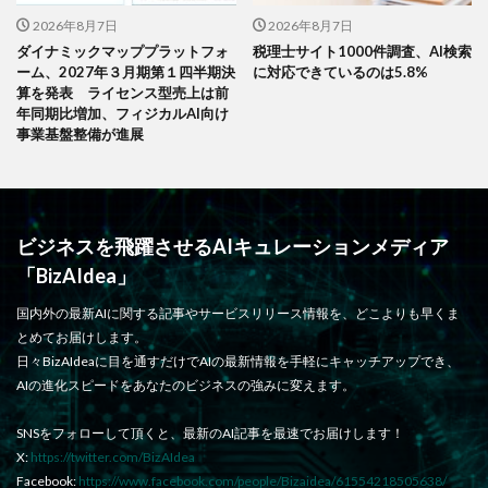
2026年8月7日
2026年8月7日
ダイナミックマッププラットフォ
税理士サイト1000件調査、AI検索
ーム、2027年３月期第１四半期決
に対応できているのは5.8%
算を発表 ライセンス型売上は前
年同期比増加、フィジカルAI向け
事業基盤整備が進展
ビジネスを飛躍させるAIキュレーションメディア
「BizAIdea」
国内外の最新AIに関する記事やサービスリリース情報を、どこよりも早くま
とめてお届けします。
日々BizAIdeaに目を通すだけでAIの最新情報を手軽にキャッチアップでき、
AIの進化スピードをあなたのビジネスの強みに変えます。
SNSをフォローして頂くと、最新のAI記事を最速でお届けします！
X:
https://twitter.com/BizAIdea
Facebook:
https://www.facebook.com/people/Bizaidea/61554218505638/