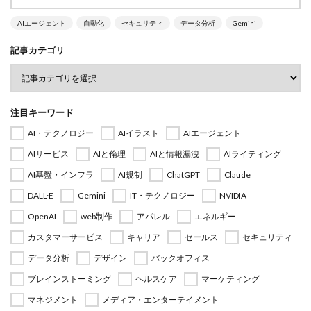
AIエージェント
自動化
セキュリティ
データ分析
Gemini
記事カテゴリ
注目キーワード
AI・テクノロジー
AIイラスト
AIエージェント
AIサービス
AIと倫理
AIと情報漏洩
AIライティング
AI基盤・インフラ
AI規制
ChatGPT
Claude
DALL·E
Gemini
IT・テクノロジー
NVIDIA
OpenAI
web制作
アパレル
エネルギー
カスタマーサービス
キャリア
セールス
セキュリティ
データ分析
デザイン
バックオフィス
ブレインストーミング
ヘルスケア
マーケティング
マネジメント
メディア・エンターテイメント