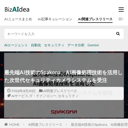
AIニュースまとめ
AI記事キュレーション
AI関連プレスリリース
運営
AIエージェント
自動化
セキュリティ
データ分析
Gemini
最先端AI技術のSpakona、AI画像処理技術を活用し
た次世代セキュリティカメラシステムを受注
2026年4月30日
AI関連プレスリリース
AIサービス
,
IT・テクノロジー
,
セキュリティ
HOME
AI関連プレスリリース
最先端AI技術のSpakona、AI