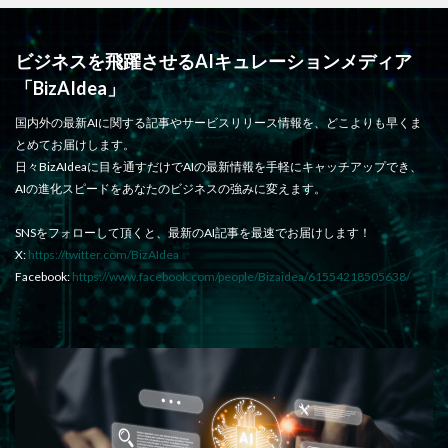
ビジネスを飛躍させるAIキュレーションメディア
「BizAIdea」
国内外の最新AIに関する記事やサービスリリース情報を、どこよりも早くま
とめてお届けします。
日々BizAIdeaに目を通すだけでAIの最新情報を手軽にキャッチアップでき、
AIの進化スピードをあなたのビジネスの強みに変えます。
SNSをフォローして頂くと、最新のAI記事を最速でお届けします！
X:
https://twitter.com/BizAIdea
Facebook:
https://www.facebook.com/people/Bizaidea/61554218505638/