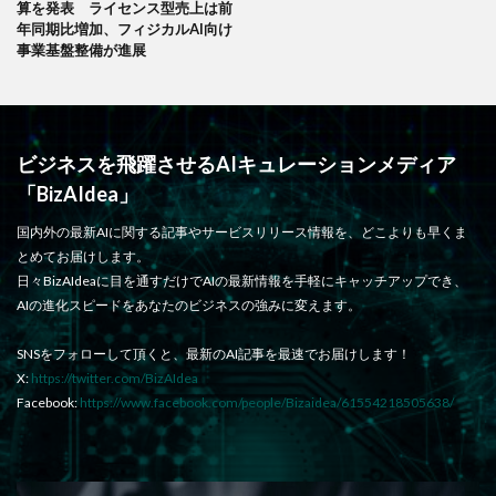
算を発表 ライセンス型売上は前
年同期比増加、フィジカルAI向け
事業基盤整備が進展
ビジネスを飛躍させるAIキュレーションメディア
「BizAIdea」
国内外の最新AIに関する記事やサービスリリース情報を、どこよりも早くま
とめてお届けします。
日々BizAIdeaに目を通すだけでAIの最新情報を手軽にキャッチアップでき、
AIの進化スピードをあなたのビジネスの強みに変えます。
SNSをフォローして頂くと、最新のAI記事を最速でお届けします！
X:
https://twitter.com/BizAIdea
Facebook:
https://www.facebook.com/people/Bizaidea/61554218505638/