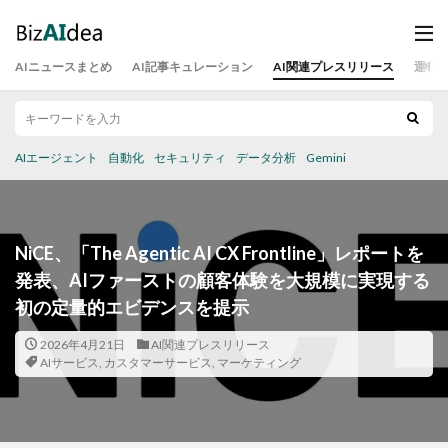
AIニュースまとめ
AI記事キュレーション
AI関連プレスリリース
運営
AIエージェント
自動化
セキュリティ
データ分析
Gemini
NiCE、「The Agentic AI CX Frontline」レポートを
発表、AIファーストの顧客体験を大規模に実現する
初の定量的エビデンスを提示
2026年4月21日
AI関連プレスリリース
AIサービス
,
カスタマーサービス
,
マーケティング