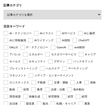
記事カテゴリ
注目キーワード
AI・テクノロジー
AIイラスト
AIサービス
AIと倫理
AIと情報漏洩
AIライティング
AI規制
ChatGPT
DALL·E
IT・テクノロジー
OpenAI
web制作
アパレル
エネルギー
カスタマーサービス
キャリア
セールス
セキュリティ
デザイン
バックオフィス
ブレインストーミング
ヘルスケア
マーケティング
マネジメント
メディア・エンターテイメント
ロジスティクス
不動産
交通・運輸
人事
保険
動画
採用
教育
法律・法務
海外動向
環境保護
画像生成
研究開発
経営
経理
自治体
製造業
観光
転職・キャリア
農業