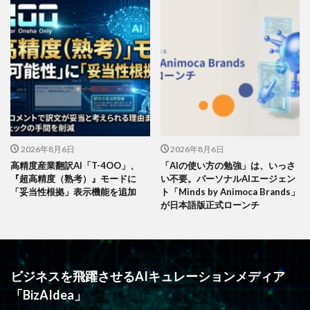
2026年8月6日
2026年8月6日
高精度産業翻訳AI「T-4OO」、
「AIの使い方の勉強」は、いっさ
『超高精度（熟考）』モードに
い不要。パーソナルAIエージェン
「妥当性根拠」表示機能を追加
ト「Minds by Animoca Brands」
が日本語版正式ローンチ
ビジネスを飛躍させるAIキュレーションメディア
「BizAIdea」