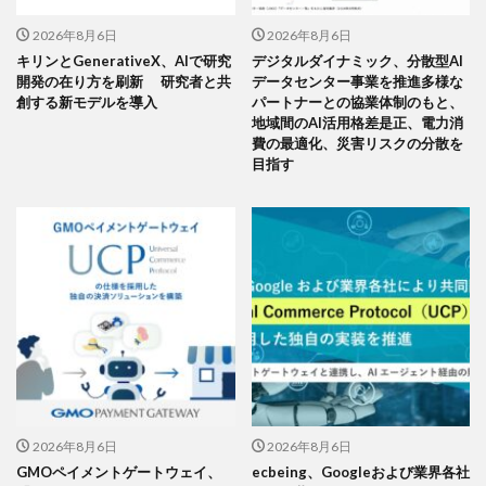
2026年8月6日
2026年8月6日
キリンとGenerativeX、AIで研究
デジタルダイナミック、分散型AI
開発の在り方を刷新 研究者と共
データセンター事業を推進多様な
創する新モデルを導入
パートナーとの協業体制のもと、
地域間のAI活用格差是正、電力消
費の最適化、災害リスクの分散を
目指す
2026年8月6日
2026年8月6日
GMOペイメントゲートウェイ、
ecbeing、Googleおよび業界各社