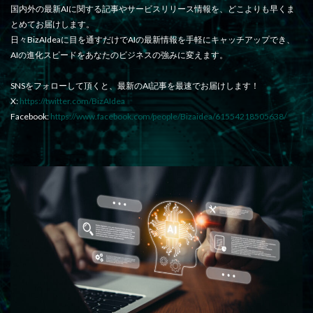
国内外の最新AIに関する記事やサービスリリース情報を、どこよりも早くま
とめてお届けします。
日々BizAIdeaに目を通すだけでAIの最新情報を手軽にキャッチアップでき、
AIの進化スピードをあなたのビジネスの強みに変えます。
SNSをフォローして頂くと、最新のAI記事を最速でお届けします！
X:
https://twitter.com/BizAIdea
Facebook:
https://www.facebook.com/people/Bizaidea/61554218505638/