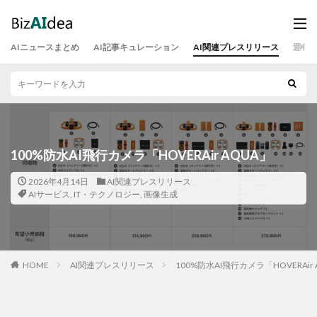
AIニュースまとめ
AI記事キュレーション
AI関連プレスリリース
運営
100%防水AI飛行カメラ「HOVERAir AQUA」
2026年4月14日
AI関連プレスリリース
AIサービス
,
IT・テクノロジー
,
画像生成
HOME
AI関連プレスリリース
100%防水AI飛行カメラ「HOVERAir