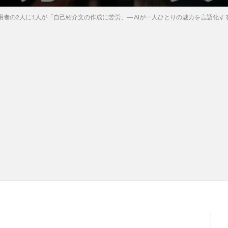
用者の2人に1人が「自己紹介文の作成に苦労」― AIが一人ひとりの魅力を言語化す