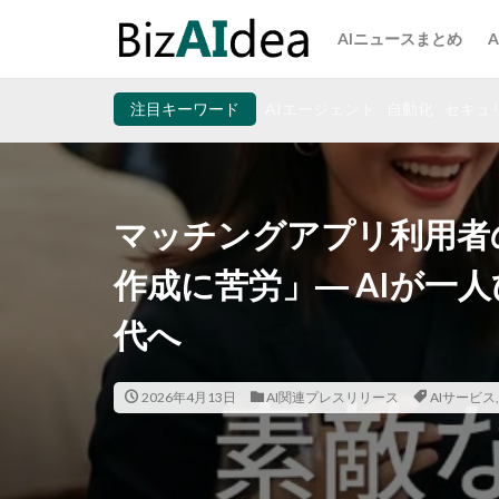
AIニュースまとめ
注目キーワード
AIエージェント
自動化
セキュ
マッチングアプリ利用者
作成に苦労」― AIが一
代へ
2026年4月13日
AI関連プレスリリース
AIサービス