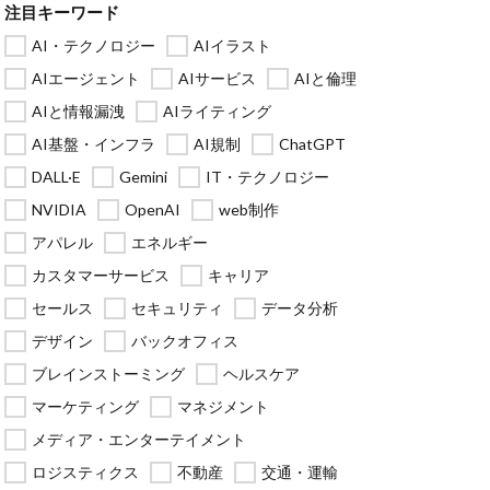
注目キーワード
AI・テクノロジー
AIイラスト
AIエージェント
AIサービス
AIと倫理
AIと情報漏洩
AIライティング
AI基盤・インフラ
AI規制
ChatGPT
DALL·E
Gemini
IT・テクノロジー
NVIDIA
OpenAI
web制作
アパレル
エネルギー
カスタマーサービス
キャリア
セールス
セキュリティ
データ分析
デザイン
バックオフィス
ブレインストーミング
ヘルスケア
マーケティング
マネジメント
メディア・エンターテイメント
ロジスティクス
不動産
交通・運輸