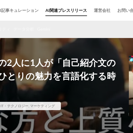
AI記事キュレーション
AI関連プレスリリース
運営会社
お問い
リティ
データ分析
Gemini
の2人に1人が「自己紹介文の
人ひとりの魅力を言語化する時
,
IT・テクノロジー
,
マーケティング