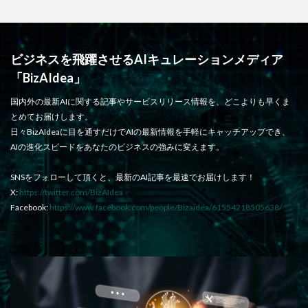
ビジネスを飛躍させるAIキュレーションメディア
「BizAIdea」
国内外の最新AIに関する記事やサービスリリース情報を、どこよりも早くま
とめてお届けします。
日々BizAIdeaに目を通すだけでAIの最新情報を手軽にキャッチアップでき、
AIの進化スピードをあなたのビジネスの強みに変えます。
SNSをフォローして頂くと、最新のAI記事を最速でお届けします！
X:
https://twitter.com/BizAIdea
Facebook:
https://www.facebook.com/people/Bizaidea/61554218505638/