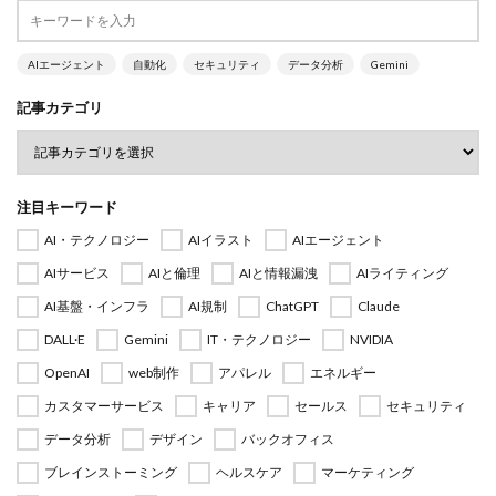
AIエージェント
自動化
セキュリティ
データ分析
Gemini
記事カテゴリ
注目キーワード
AI・テクノロジー
AIイラスト
AIエージェント
AIサービス
AIと倫理
AIと情報漏洩
AIライティング
AI基盤・インフラ
AI規制
ChatGPT
Claude
DALL·E
Gemini
IT・テクノロジー
NVIDIA
OpenAI
web制作
アパレル
エネルギー
カスタマーサービス
キャリア
セールス
セキュリティ
データ分析
デザイン
バックオフィス
ブレインストーミング
ヘルスケア
マーケティング