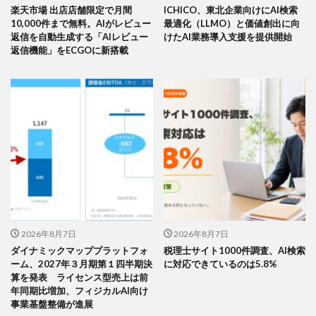
楽天市場 出店店舗限定で月間
ICHICO、東北企業向けにAI検索
10,000件まで無料。AIがレビュー
最適化（LLMO）と価値創出に向
返信を自動生成する「AIレビュー
けたAI業務導入支援を提供開始
返信機能」をECGOに新搭載
2026年8月7日
2026年8月7日
ダイナミックマッププラットフォ
税理士サイト1000件調査、AI検索
ーム、2027年３月期第１四半期決
に対応できているのは5.8%
算を発表 ライセンス型売上は前
年同期比増加、フィジカルAI向け
事業基盤整備が進展