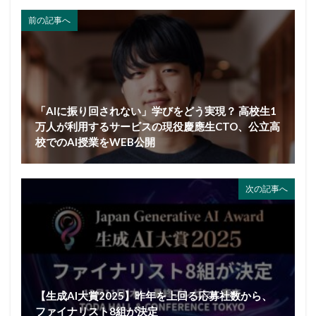
前の記事へ
「AIに振り回されない」学びをどう実現？ 高校生1
万人が利用するサービスの現役慶應生CTO、公立高
校でのAI授業をWEB公開
次の記事へ
【生成AI大賞2025】昨年を上回る応募社数から、
ファイナリスト8組が決定