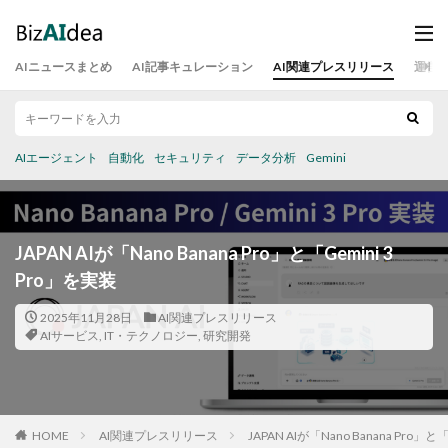
AIニュースまとめ
AI記事キュレーション
AI関連プレスリリース
運営
AIエージェント
自動化
セキュリティ
データ分析
Gemini
JAPAN AIが「Nano Banana Pro」と「Gemini 3
Pro」を実装
2025年11月28日
AI関連プレスリリース
AIサービス
,
IT・テクノロジー
,
研究開発
HOME
AI関連プレスリリース
JAPAN AIが「Nano Banana Pro」と