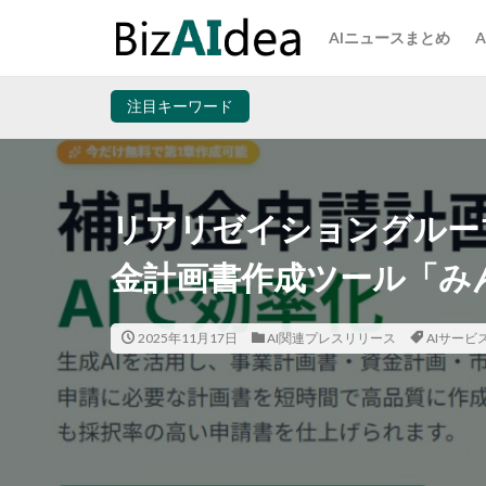
AIニュースまとめ
注目キーワード
リアリゼイショングループ
金計画書作成ツール「み
2025年11月17日
AI関連プレスリリース
AIサービ