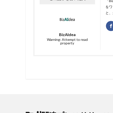
「B
をワ
と、
BizAIdea
Warning: Attempt to read
property