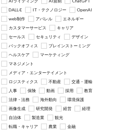
AIライティング
AI規制
ChatGPT
DALL·E
IT・テクノロジー
OpenAI
web制作
アパレル
エネルギー
カスタマーサービス
キャリア
セールス
セキュリティ
デザイン
バックオフィス
ブレインストーミング
ヘルスケア
マーケティング
マネジメント
メディア・エンターテイメント
ロジスティクス
不動産
交通・運輸
人事
保険
動画
採用
教育
法律・法務
海外動向
環境保護
画像生成
研究開発
経営
経理
自治体
製造業
観光
転職・キャリア
農業
金融