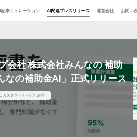
AI記事キュレーション
AI関連プレスリリース
運営会社
お問い
会社 株式会社みんなの 補助
んなの補助金AI」正式リリース
ス
,
カスタマーサービス
,
経営