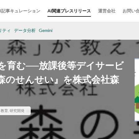
AI記事キュレーション
AI関連プレスリリース
運営会社
お問い
リティ
データ分析
Gemini
を育む──放課後等デイサービ
森のせんせい』を株式会社森
,
教育
,
研究開発