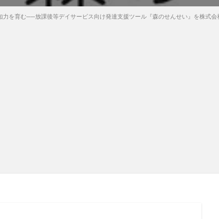
認知力を育む──放課後等デイサービス向け発達支援ツール『森のせんせい』を株式会