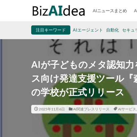
AIニュースまとめ
注目キーワード
AIエージェント
自動化
セキュ
AIが子どものメタ認知力
ス向け発達支援ツール『
の学校が正式リリース
2025年11月6日
AI関連プレスリリース
AIサービス