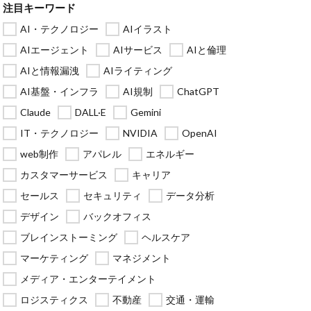
注目キーワード
AI・テクノロジー
AIイラスト
AIエージェント
AIサービス
AIと倫理
AIと情報漏洩
AIライティング
AI基盤・インフラ
AI規制
ChatGPT
Claude
DALL·E
Gemini
IT・テクノロジー
NVIDIA
OpenAI
web制作
アパレル
エネルギー
カスタマーサービス
キャリア
セールス
セキュリティ
データ分析
デザイン
バックオフィス
ブレインストーミング
ヘルスケア
マーケティング
マネジメント
メディア・エンターテイメント
ロジスティクス
不動産
交通・運輸