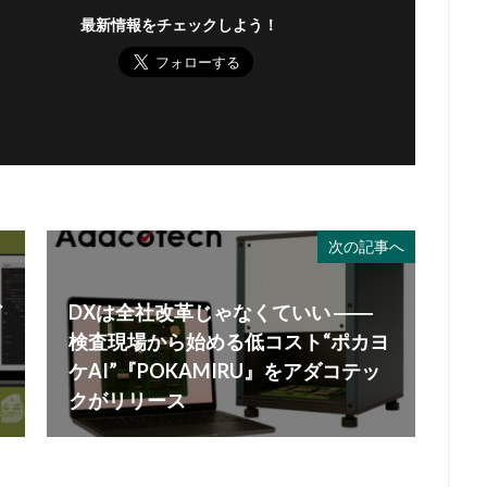
最新情報をチェックしよう！
次の記事へ
デ
DXは全社改革じゃなくていい ――
検査現場から始める低コスト“ポカヨ
ケAI”『POKAMIRU』をアダコテッ
クがリリース