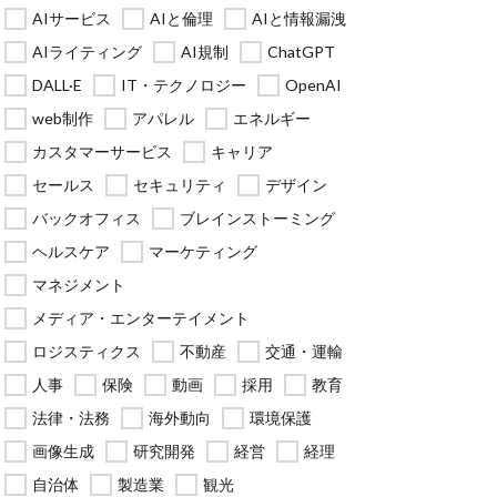
AIサービス
AIと倫理
AIと情報漏洩
AIライティング
AI規制
ChatGPT
DALL·E
IT・テクノロジー
OpenAI
web制作
アパレル
エネルギー
カスタマーサービス
キャリア
セールス
セキュリティ
デザイン
バックオフィス
ブレインストーミング
ヘルスケア
マーケティング
マネジメント
メディア・エンターテイメント
ロジスティクス
不動産
交通・運輸
人事
保険
動画
採用
教育
法律・法務
海外動向
環境保護
画像生成
研究開発
経営
経理
自治体
製造業
観光