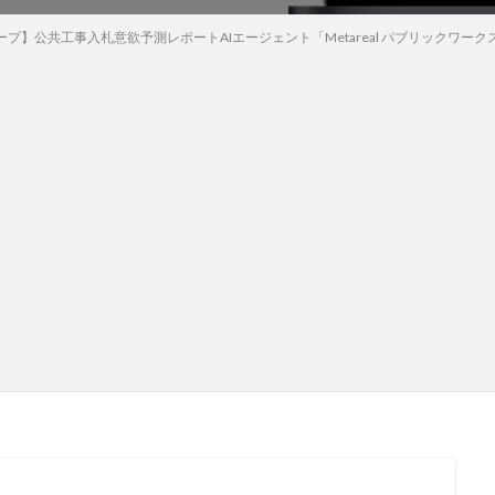
】公共工事入札意欲予測レポートAIエージェント「Metareal パブリックワークス(Met