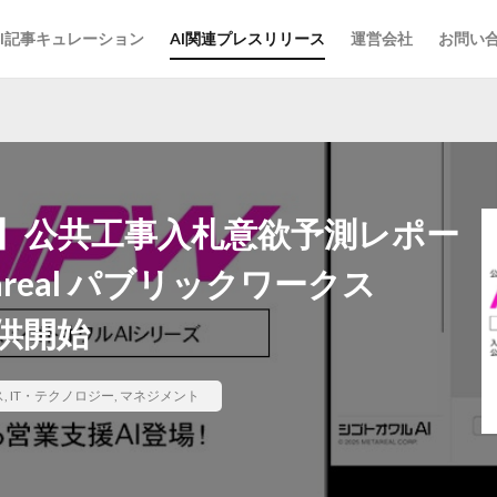
AI記事キュレーション
AI関連プレスリリース
運営会社
お問い
】公共工事入札意欲予測レポー
real パブリックワークス
5提供開始
ス
,
IT・テクノロジー
,
マネジメント