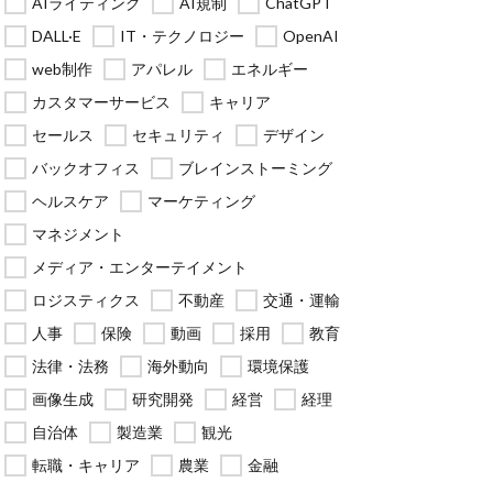
AIライティング
AI規制
ChatGPT
DALL·E
IT・テクノロジー
OpenAI
web制作
アパレル
エネルギー
カスタマーサービス
キャリア
セールス
セキュリティ
デザイン
バックオフィス
ブレインストーミング
ヘルスケア
マーケティング
マネジメント
メディア・エンターテイメント
ロジスティクス
不動産
交通・運輸
人事
保険
動画
採用
教育
法律・法務
海外動向
環境保護
画像生成
研究開発
経営
経理
自治体
製造業
観光
転職・キャリア
農業
金融