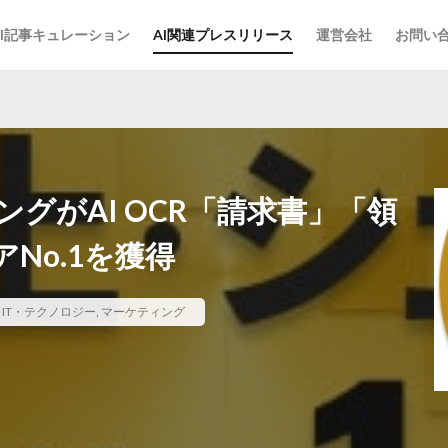
AI記事キュレーション
AI関連プレスリリース
運営会社
お問い
グがAI OCR「請求書」「領
No.1を獲得
,
IT・テクノロジー
,
マーケティング