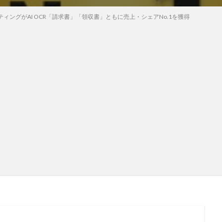
ィングがAI OCR「請求書」「領収書」ともに売上・シェアNo.1を獲得