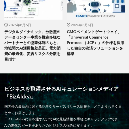
2026年8月6日
2026年8月6日
デジタルダイナミック、分散型AI
GMOペイメントゲートウェイ、
データセンター事業を推進多様な
「Universal Commerce
パートナーとの協業体制のもと、
Protocol（UCP）」の仕様を採用
地域間のAI活用格差是正、電力消
した独自の決済ソリューションを
費の最適化、災害リスクの分散を
構築
目指す
ビジネスを飛躍させるAIキュレーションメディア
「BizAIdea」
国内外の最新AIに関する記事やサービスリリース情報を、どこよりも早くま
とめてお届けします。
日々BizAIdeaに目を通すだけでAIの最新情報を手軽にキャッチアップでき、
AIの進化スピードをあなたのビジネスの強みに変えます。