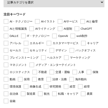
注目キーワード
AI・テクノロジー
AIイラスト
AIサービス
AIと倫理
AIと情報漏洩
AIライティング
AI規制
ChatGPT
DALL·E
IT・テクノロジー
OpenAI
web制作
アパレル
エネルギー
カスタマーサービス
キャリア
セールス
セキュリティ
デザイン
バックオフィス
ブレインストーミング
ヘルスケア
マーケティング
マネジメント
メディア・エンターテイメント
ロジスティクス
不動産
交通・運輸
人事
保険
動画
採用
教育
法律・法務
海外動向
環境保護
画像生成
研究開発
経営
経理
自治体
製造業
観光
転職・キャリア
農業
金融