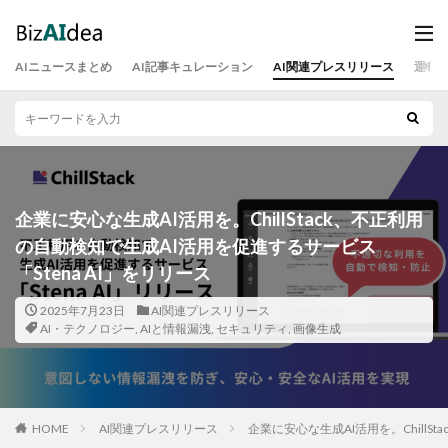
AIニュースまとめ
AI記事キュレーション
AI関連プレスリリース
運営
企業に安心な生成AI活用を。ChillStack、不正利用
の自動検知で生成AI活用を促進するサービス
「Stena AI」をリリース
2025年7月23日
AI関連プレスリリース
AI・テクノロジー
,
AIと情報漏洩
,
セキュリティ
,
画像生成
HOME
AI関連プレスリリース
企業に安心な生成AI活用を。ChillS