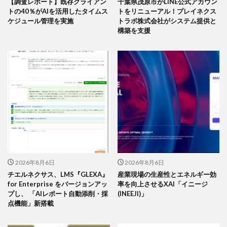
【調査レポート】既存クライアン
千葉県茂原市がLINE公式アカウン
トの40％がAIを活用したタイムス
トをリニューアル！プレイネクス
ケジュール管理を実施
トラボ株式会社がシステム提供と
構築を支援
2026年8月6日
2026年8月6日
チエルネクサス、LMS『GLEXA』
産業現場の生産性とエネルギー効
for Enterprise をバージョンアッ
率を向上させるXAI「イニージ
プし、 「AIレポート自動添削・採
(INEEJI)」
点機能」新搭載