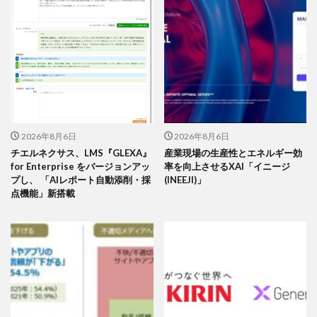
2026年8月6日
2026年8月6日
チエルネクサス、LMS『GLEXA』
産業現場の生産性とエネルギー効
for Enterprise をバージョンアッ
率を向上させるXAI「イニージ
プし、 「AIレポート自動添削・採
(INEEJI)」
点機能」新搭載