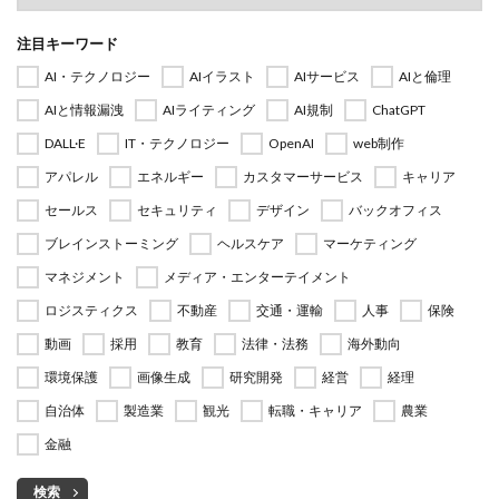
注目キーワード
AI・テクノロジー
AIイラスト
AIサービス
AIと倫理
AIと情報漏洩
AIライティング
AI規制
ChatGPT
DALL·E
IT・テクノロジー
OpenAI
web制作
アパレル
エネルギー
カスタマーサービス
キャリア
セールス
セキュリティ
デザイン
バックオフィス
ブレインストーミング
ヘルスケア
マーケティング
マネジメント
メディア・エンターテイメント
ロジスティクス
不動産
交通・運輸
人事
保険
動画
採用
教育
法律・法務
海外動向
環境保護
画像生成
研究開発
経営
経理
自治体
製造業
観光
転職・キャリア
農業
金融
検索