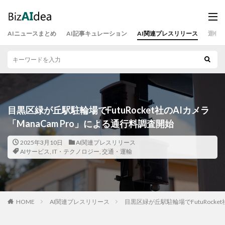
AIニュースまとめ
AI記事キュレーション
AI関連プレスリリース
運営
目黒区緑が丘駅駐輪場でFutuRocket社のAIカメラ
「ManaCam Pro」による通行料調査開始
2025年3月10日
AI関連プレスリリース
AIサービス
,
IT・テクノロジー
,
交通・運輸
HOME
AI関連プレスリリース
目黒区緑が丘駅駐輪場でFutuRocket