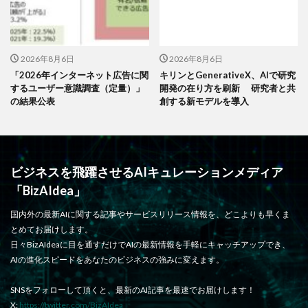
2026年8月6日
2026年8月6日
「2026年インターネット広告に関
キリンとGenerativeX、AIで研究
するユーザー意識調査（定量）」
開発の在り方を刷新 研究者と共
の結果公表
創する新モデルを導入
ビジネスを飛躍させるAIキュレーションメディア
「BizAIdea」
国内外の最新AIに関する記事やサービスリリース情報を、どこよりも早くま
とめてお届けします。
日々BizAIdeaに目を通すだけでAIの最新情報を手軽にキャッチアップでき、
AIの進化スピードをあなたのビジネスの強みに変えます。
SNSをフォローして頂くと、最新のAI記事を最速でお届けします！
X:
https://twitter.com/BizAIdea