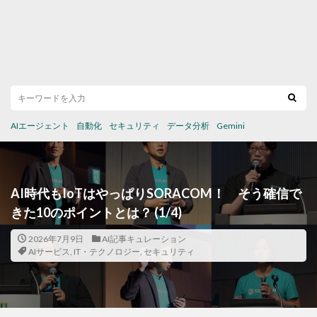
AIエージェント
自動化
セキュリティ
データ分析
Gemini
AI時代もIoTはやっぱりSORACOM！ そう確信で
きた10のポイントとは？ (1/4)
2026年7月9日
AI記事キュレーション
AIサービス
,
IT・テクノロジー
,
セキュリティ