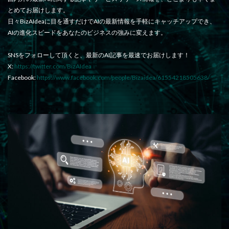
とめてお届けします。
日々BizAIdeaに目を通すだけでAIの最新情報を手軽にキャッチアップでき、
AIの進化スピードをあなたのビジネスの強みに変えます。
SNSをフォローして頂くと、最新のAI記事を最速でお届けします！
X:
https://twitter.com/BizAIdea
Facebook:
https://www.facebook.com/people/Bizaidea/61554218505638/