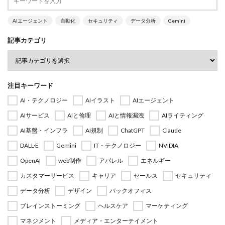
AIエージェント
自動化
セキュリティ
データ分析
Gemini
記事カテゴリ
注目キーワード
AI・テクノロジー
AIイラスト
AIエージェント
AIサービス
AIと倫理
AIと情報漏洩
AIライティング
AI基盤・インフラ
AI規制
ChatGPT
Claude
DALL·E
Gemini
IT・テクノロジー
NVIDIA
OpenAI
web制作
アパレル
エネルギー
カスタマーサービス
キャリア
セールス
セキュリティ
データ分析
デザイン
バックオフィス
ブレインストーミング
ヘルスケア
マーケティング
マネジメント
メディア・エンターテイメント