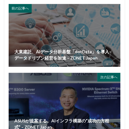
前の記事へ
大東建託、AIデータ分析基盤「dotData」を導入–
データドリブン経営を加速 – ZDNET Japan
次の記事へ
ASUSが提案する、AIインフラ構築の“成功の方程
式” – ZDNET Japan