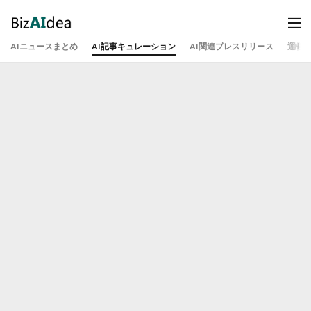
AIニュースまとめ
AI記事キュレーション
AI関連プレスリリース
運営