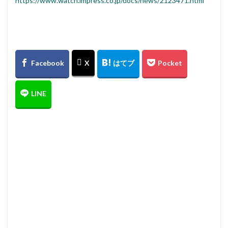
https://www.watch.impress.co.jp/docs/news/2123471.html