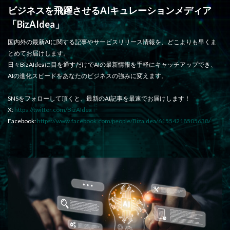
ビジネスを飛躍させるAIキュレーションメディア
「BizAIdea」
国内外の最新AIに関する記事やサービスリリース情報を、どこよりも早くま
とめてお届けします。
日々BizAIdeaに目を通すだけでAIの最新情報を手軽にキャッチアップでき、
AIの進化スピードをあなたのビジネスの強みに変えます。
SNSをフォローして頂くと、最新のAI記事を最速でお届けします！
X:
https://twitter.com/BizAIdea
Facebook:
https://www.facebook.com/people/Bizaidea/61554218505638/