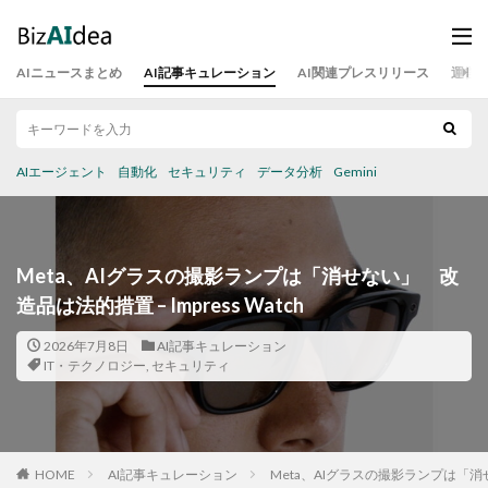
AIニュースまとめ
AI記事キュレーション
AI関連プレスリリース
運営
AIエージェント
自動化
セキュリティ
データ分析
Gemini
Meta、AIグラスの撮影ランプは「消せない」 改
造品は法的措置 – Impress Watch
2026年7月8日
AI記事キュレーション
IT・テクノロジー
,
セキュリティ
HOME
AI記事キュレーション
Meta、AIグラスの撮影ランプは「消せな