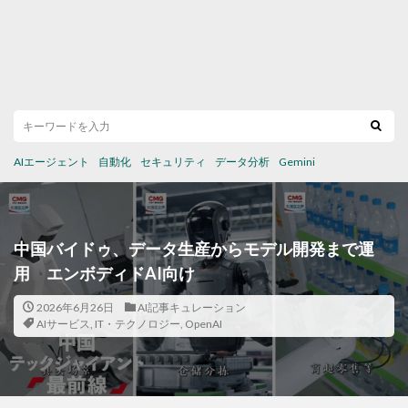
AIエージェント
自動化
セキュリティ
データ分析
Gemini
中国バイドゥ、データ生産からモデル開発まで運
用 エンボディドAI向け
2026年6月26日
AI記事キュレーション
AIサービス
,
IT・テクノロジー
,
OpenAI