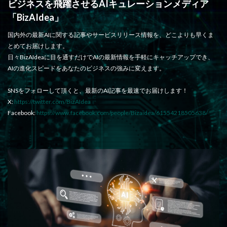
ビジネスを飛躍させるAIキュレーションメディア
「BizAIdea」
国内外の最新AIに関する記事やサービスリリース情報を、どこよりも早くま
とめてお届けします。
日々BizAIdeaに目を通すだけでAIの最新情報を手軽にキャッチアップでき、
AIの進化スピードをあなたのビジネスの強みに変えます。
SNSをフォローして頂くと、最新のAI記事を最速でお届けします！
X:
https://twitter.com/BizAIdea
Facebook:
https://www.facebook.com/people/Bizaidea/61554218505638/