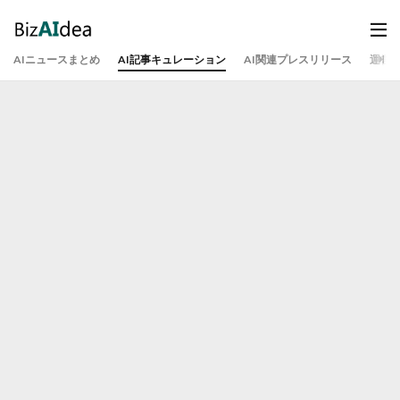
AIニュースまとめ
AI記事キュレーション
AI関連プレスリリース
運営