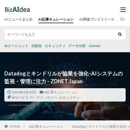
AIニュースまとめ
AI記事キュレーション
AI関連プレスリリース
運営
AIエージェント
自動化
セキュリティ
データ分析
Gemini
Datadogとキンドリルが協業を強化–AIシステムの
監視・管理に注力 – ZDNET Japan
2026年6月19日
AI記事キュレーション
AIサービス
,
IT・テクノロジー
,
セキュリティ
HOME
AI記事キュレーション
Datadogとキンドリルが協業を強化–AI