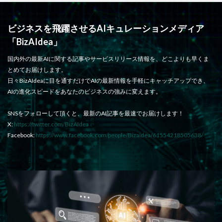
ビジネスを飛躍させるAIキュレーションメディア
「BizAIdea」
国内外の最新AIに関する記事やサービスリリース情報を、どこよりも早くま
とめてお届けします。
日々BizAIdeaに目を通すだけでAIの最新情報を手軽にキャッチアップでき、
AIの進化スピードをあなたのビジネスの強みに変えます。
SNSをフォローして頂くと、最新のAI記事を最速でお届けします！
X:
https://twitter.com/BizAIdea
Facebook:
https://www.facebook.com/people/Bizaidea/61554218505638/