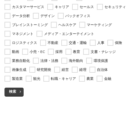
カスタマーサービス
キャリア
セールス
セキュリティ
データ分析
デザイン
バックオフィス
ブレインストーミング
ヘルスケア
マーケティング
マネジメント
メディア・エンターテイメント
ロジスティクス
不動産
交通・運輸
人事
保険
動画
小売・EC
採用
教育
文書・ナレッジ
業務自動化
法律・法務
海外動向
環境保護
画像生成
研究開発
経営
経理
自治体
製造業
観光
転職・キャリア
農業
金融
検索