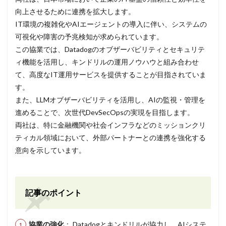
向上させるために連携を拡大します。
IT環境の複雑化やAIエージェントの導入に伴い、システムの
可視化や障害の予兆検知が求められています。
この協業では、Datadogのオブザーバビリティとセキュリテ
ィ機能を活用し、キンドリルの運用ノウハウと組み合わせ
て、高度なIT運用サービスを提供することが目指されていま
す。
また、LLMオブザーバビリティを活用し、AIの監視・管理を
進めることで、次世代DevSecOpsの実現を目指します。
両社は、特に金融機関や社会インフラなどのミッションクリ
ティカル領域において、外部パートナーとの連携を強化する
意向を示しています。
記事のポイント
協業の強化
： Datadogとキンドリルが協力し、AIシステ