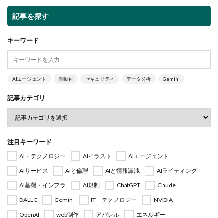
記事を探す
キーワード
AIエージェント
自動化
セキュリティ
データ分析
Gemini
記事カテゴリ
注目キーワード
AI・テクノロジー
AIイラスト
AIエージェント
AIサービス
AIと倫理
AIと情報漏洩
AIライティング
AI基盤・インフラ
AI規制
ChatGPT
Claude
DALL·E
Gemini
IT・テクノロジー
NVIDIA
OpenAI
web制作
アパレル
エネルギー