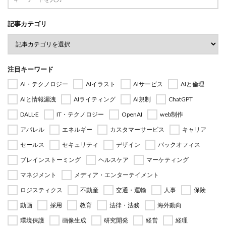
記事カテゴリ
注目キーワード
AI・テクノロジー
AIイラスト
AIサービス
AIと倫理
AIと情報漏洩
AIライティング
AI規制
ChatGPT
DALL·E
IT・テクノロジー
OpenAI
web制作
アパレル
エネルギー
カスタマーサービス
キャリア
セールス
セキュリティ
デザイン
バックオフィス
ブレインストーミング
ヘルスケア
マーケティング
マネジメント
メディア・エンターテイメント
ロジスティクス
不動産
交通・運輸
人事
保険
動画
採用
教育
法律・法務
海外動向
環境保護
画像生成
研究開発
経営
経理