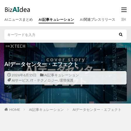
AIニュースまとめ
AI記事キュレーション
AI関連プレスリリース
運営
AIデータセンター・エフェクト
2026年6月15日
AI記事キュレーション
AIサービス
,
IT・テクノロジー
,
環境保護
HOME
AI記事キュレーション
AIデータセンター・エフェクト