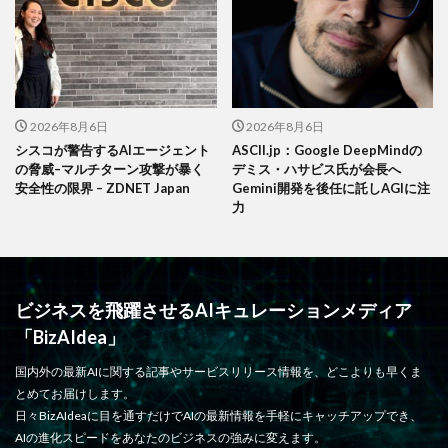
2026年8月6日
2026年8月6日
シスコが警告するAIエージェント
ASCII.jp：Google DeepMindの
の脅威–マルチターン攻撃が暴く
デミス・ハサビス氏が会長へ
安全性の限界 – ZDNET Japan
Gemini開発を後任に託しAGIに注
力
ビジネスを飛躍させるAIキュレーションメディア
「BizAIdea」
国内外の最新AIに関する記事やサービスリリース情報を、どこよりも早くま
とめてお届けします。
日々BizAIdeaに目を通すだけでAIの最新情報を手軽にキャッチアップでき、
AIの進化スピードをあなたのビジネスの強みに変えます。