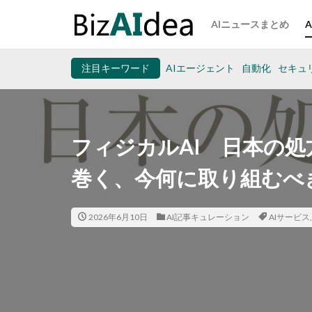
AIニュースまとめ
注目キーワード
AIエージェント
自動化
セキュ
フィジカルAI 日本の
巻く、今何に取り組むべ
2026年6月10日
AI記事キュレーション
AIサービス