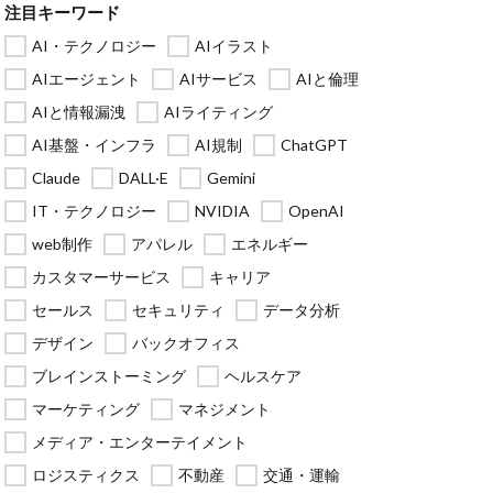
注目キーワード
AI・テクノロジー
AIイラスト
AIエージェント
AIサービス
AIと倫理
AIと情報漏洩
AIライティング
AI基盤・インフラ
AI規制
ChatGPT
Claude
DALL·E
Gemini
IT・テクノロジー
NVIDIA
OpenAI
web制作
アパレル
エネルギー
カスタマーサービス
キャリア
セールス
セキュリティ
データ分析
デザイン
バックオフィス
ブレインストーミング
ヘルスケア
マーケティング
マネジメント
メディア・エンターテイメント
ロジスティクス
不動産
交通・運輸