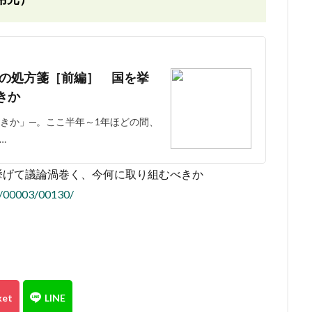
 日本の処方箋［前編］ 国を挙
きか
きか」─。ここ半年～1年ほどの間、
…
挙げて議論渦巻く、今何に取り組むべきか
18/00003/00130/