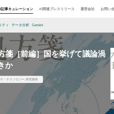
AI記事キュレーション
AI関連プレスリリース
運営会社
お問い
リティ
データ分析
Gemini
処方箋［前編］国を挙げて議論渦
きか
,
IT・テクノロジー
,
研究開発