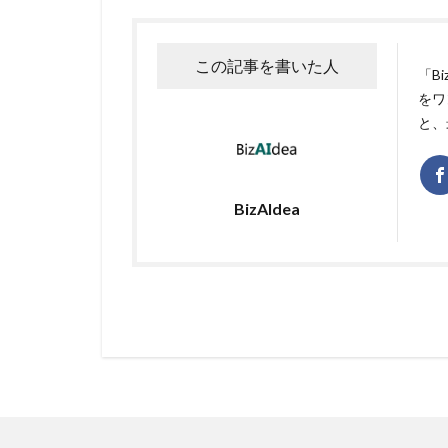
この記事を書いた人
「B
をワ
と、
BizAIdea