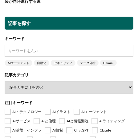
装が同時進行する週
記事を探す
キーワード
AIエージェント
自動化
セキュリティ
データ分析
Gemini
記事カテゴリ
注目キーワード
AI・テクノロジー
AIイラスト
AIエージェント
AIサービス
AIと倫理
AIと情報漏洩
AIライティング
AI基盤・インフラ
AI規制
ChatGPT
Claude