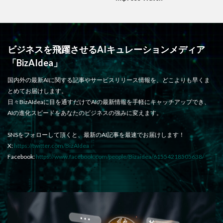
ビジネスを飛躍させるAIキュレーションメディア
「BizAIdea」
国内外の最新AIに関する記事やサービスリリース情報を、どこよりも早くま
とめてお届けします。
日々BizAIdeaに目を通すだけでAIの最新情報を手軽にキャッチアップでき、
AIの進化スピードをあなたのビジネスの強みに変えます。
SNSをフォローして頂くと、最新のAI記事を最速でお届けします！
X:
https://twitter.com/BizAIdea
Facebook:
https://www.facebook.com/people/Bizaidea/61554218505638/