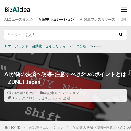
AIニュースまとめ
AI記事キュレーション
AI関連プレスリリース
運営
AIエージェント
自動化
セキュリティ
データ分析
Gemini
AIが偽の決済へ誘導–注意すべき5つのポイントとは
– ZDNET Japan
2026年5月29日
AI記事キュレーション
IT・テクノロジー
,
セキュリティ
,
金融
HOME
AI記事キュレーション
AIが偽の決済へ誘導–注意すべき5つのポイ