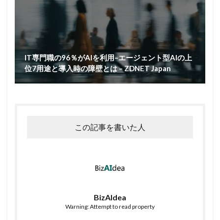
IT専門職の96％がAIを利用–エージェント型AIの上
位7用途と導入時の障壁とは – ZDNET Japan
この記事を書いた人
BizAIdea
Warning: Attempt to read property