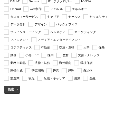
DALL·E
Gemini
IT・テクノロジー
NVIDIA
OpenAI
web制作
アパレル
エネルギー
カスタマーサービス
キャリア
セールス
セキュリティ
データ分析
デザイン
バックオフィス
ブレインストーミング
ヘルスケア
マーケティング
マネジメント
メディア・エンターテイメント
ロジスティクス
不動産
交通・運輸
人事
保険
動画
小売・EC
採用
教育
文書・ナレッジ
業務自動化
法律・法務
海外動向
環境保護
画像生成
研究開発
経営
経理
自治体
製造業
観光
転職・キャリア
農業
金融
検索